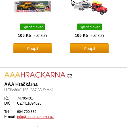
Expediční sklad
Expediční sklad
105 Kč
105 Kč
4.27 EUR
4.27 EUR
AAA Hračkárna
U Třicátků 166, 687 65 Strání
IČ:
74705431
DIČ:
CZ7411094625
Tel.:
604 700 836
E-mail:
info@aaahrackarna.cz