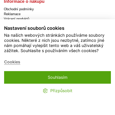
Informace o nákupu
Obchodní podmínky
Reklamace
Vrácení produktů
Způsob dopravy
Nastavení souborů cookies
Způsob platby
Jak objednat
Na našich webových stránkách používáme soubory
EET
cookies. Některé z nich jsou nezbytné, zatímco jiné
Nastavení cookies
nám pomáhají vylepšit tento web a váš uživatelský
zážitek. Souhlasíte s používáním všech cookies?
Užitečné informace
Novinky
Cookies
Akční produkty
Kontakty
Zásady používání cookies
Souhlasím
Soutěže
Přizpůsobit