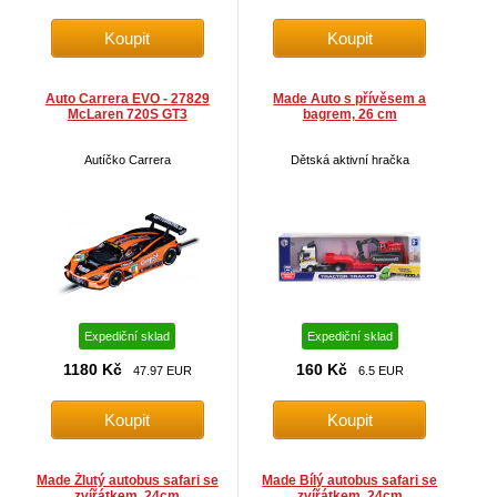
Auto Carrera EVO - 27829
Made Auto s přívěsem a
McLaren 720S GT3
bagrem, 26 cm
Autíčko Carrera
Dětská aktivní hračka
Expediční sklad
Expediční sklad
1180 Kč
160 Kč
47.97 EUR
6.5 EUR
Made Žlutý autobus safari se
Made Bílý autobus safari se
zvířátkem, 24cm
zvířátkem, 24cm