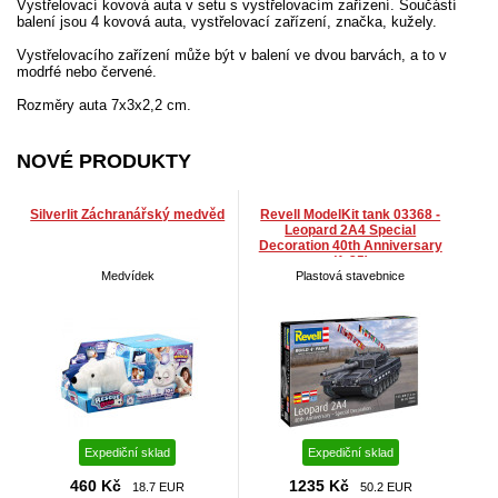
Vystřelovací kovová auta v setu s vystřelovacím zařízení. Součástí
balení jsou 4 kovová auta, vystřelovací zařízení, značka, kužely.
Vystřelovacího zařízení může být v balení ve dvou barvách, a to v
modrfé nebo červené.
Rozměry auta 7x3x2,2 cm.
NOVÉ PRODUKTY
Silverlit Záchranářský medvěd
Revell ModelKit tank 03368 -
Leopard 2A4 Special
Decoration 40th Anniversary
(1:35)
Medvídek
Plastová stavebnice
Expediční sklad
Expediční sklad
460 Kč
1235 Kč
18.7 EUR
50.2 EUR