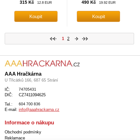
315 Kč
490 Kč
12.8 EUR
19.92 EUR
1
2
AAA Hračkárna
U Třicátků 166, 687 65 Strání
IČ:
74705431
DIČ:
CZ7411094625
Tel.:
604 700 836
E-mail:
info@aaahrackarna.cz
Informace o nákupu
Obchodní podmínky
Reklamace