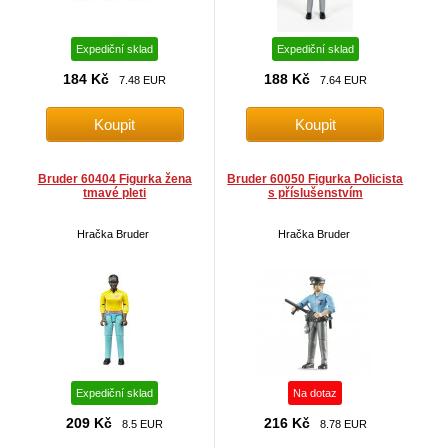
Expediční sklad
Expediční sklad
184 Kč
188 Kč
7.48 EUR
7.64 EUR
Bruder 60404 Figurka žena
Bruder 60050 Figurka Policista
tmavé pleti
s příslušenstvím
Hračka Bruder
Hračka Bruder
Expediční sklad
Na dotaz
209 Kč
216 Kč
8.5 EUR
8.78 EUR