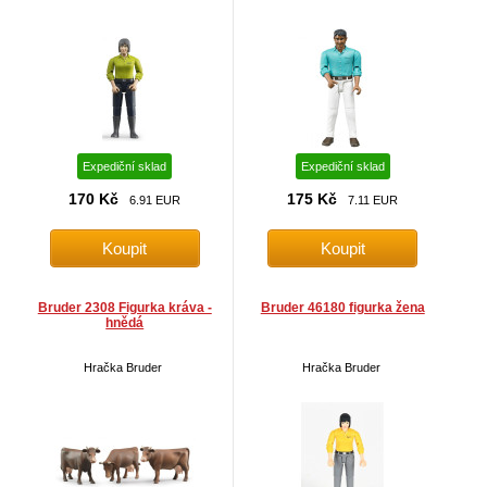
Expediční sklad
Expediční sklad
170 Kč
175 Kč
6.91 EUR
7.11 EUR
Bruder 2308 Figurka kráva -
Bruder 46180 figurka žena
hnědá
Hračka Bruder
Hračka Bruder