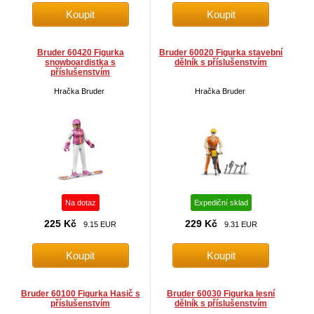
Bruder 60420 Figurka
Bruder 60020 Figurka stavební
snowboardistka s
dělník s příslušenstvím
příslušenstvím
Hračka Bruder
Hračka Bruder
Na dotaz
Expediční sklad
225 Kč
229 Kč
9.15 EUR
9.31 EUR
Bruder 60100 Figurka Hasič s
Bruder 60030 Figurka lesní
příslušenstvím
dělník s příslušenstvím