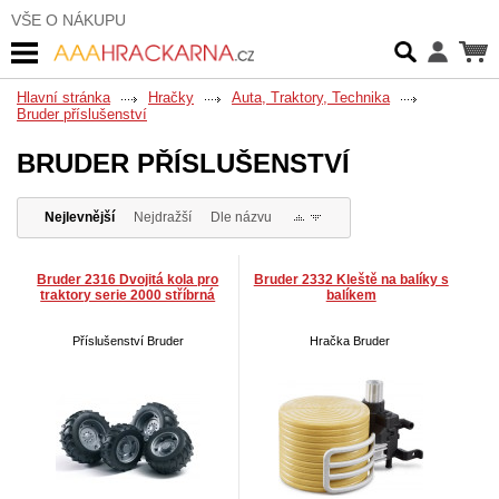
VŠE O NÁKUPU
Hlavní stránka
Hračky
Auta, Traktory, Technika
Bruder příslušenství
BRUDER PŘÍSLUŠENSTVÍ
Nejlevnější
Nejdražší
Dle názvu
Bruder 2316 Dvojitá kola pro
Bruder 2332 Kleště na balíky s
traktory serie 2000 stříbrná
balíkem
Příslušenství Bruder
Hračka Bruder