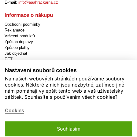
E-mail:
info@aaahrackarna.cz
Informace o nákupu
Obchodní podmínky
Reklamace
Vrácení produktů
Způsob dopravy
Způsob platby
Jak objednat
EET
Nastavení cookies
Nastavení souborů cookies
Užitečné informace
Na našich webových stránkách používáme soubory
cookies. Některé z nich jsou nezbytné, zatímco jiné
Novinky
nám pomáhají vylepšit tento web a váš uživatelský
Akční produkty
zážitek. Souhlasíte s používáním všech cookies?
Kontakty
Zásady používání cookies
Soutěže
Cookies
Souhlasím