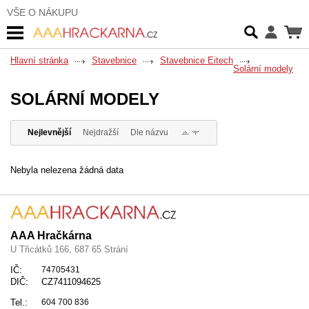
VŠE O NÁKUPU
Hlavní stránka
Stavebnice
Stavebnice Eitech
Solární modely
SOLÁRNÍ MODELY
Nejlevnější
Nejdražší
Dle názvu
Nebyla nelezena žádná data
AAA Hračkárna
U Třicátků 166, 687 65 Strání
IČ:
74705431
DIČ:
CZ7411094625
Tel.:
604 700 836