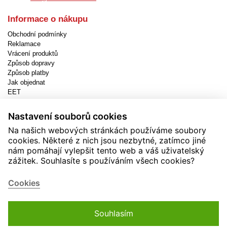
Informace o nákupu
Obchodní podmínky
Reklamace
Vrácení produktů
Způsob dopravy
Způsob platby
Jak objednat
EET
Nastavení cookies
Nastavení souborů cookies
Užitečné informace
Na našich webových stránkách používáme soubory
Novinky
cookies. Některé z nich jsou nezbytné, zatímco jiné
Akční produkty
nám pomáhají vylepšit tento web a váš uživatelský
Kontakty
zážitek. Souhlasíte s používáním všech cookies?
Zásady používání cookies
Soutěže
Cookies
Souhlasím