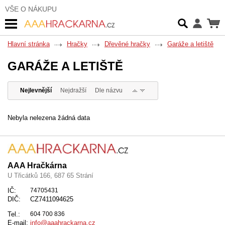
VŠE O NÁKUPU
Hlavní stránka
Hračky
Dřevěné hračky
Garáže a letiště
GARÁŽE A LETIŠTĚ
Nejlevnější
Nejdražší
Dle názvu
Nebyla nelezena žádná data
AAA Hračkárna
U Třicátků 166, 687 65 Strání
IČ:
74705431
DIČ:
CZ7411094625
Tel.:
604 700 836
E-mail:
info@aaahrackarna.cz