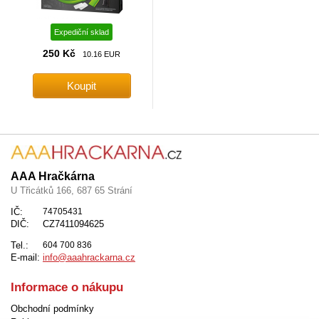
Expediční sklad
250 Kč
10.16 EUR
AAA Hračkárna
U Třicátků 166, 687 65 Strání
IČ:
74705431
DIČ:
CZ7411094625
Tel.:
604 700 836
E-mail:
info@aaahrackarna.cz
Informace o nákupu
Obchodní podmínky