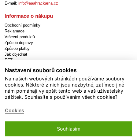
E-mail:
info@aaahrackarna.cz
Informace o nákupu
Obchodní podmínky
Reklamace
Vrácení produktů
Způsob dopravy
Způsob platby
Jak objednat
EET
Nastavení cookies
Nastavení souborů cookies
Užitečné informace
Na našich webových stránkách používáme soubory
cookies. Některé z nich jsou nezbytné, zatímco jiné
Novinky
nám pomáhají vylepšit tento web a váš uživatelský
Akční produkty
zážitek. Souhlasíte s používáním všech cookies?
Kontakty
Zásady používání cookies
Cookies
Soutěže
Souhlasím