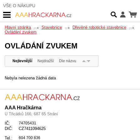
VŠE O NÁKUPU
Hlavní stránka
Stavebnice
Dřevěné robotické stavebnice
Ovládání zvukem
OVLÁDÁNÍ ZVUKEM
Nejlevnější
Nejdražší
Dle názvu
Nebyla nelezena žádná data
AAA Hračkárna
U Třicátků 166, 687 65 Strání
IČ:
74705431
DIČ:
CZ7411094625
Tel.:
604 700 836