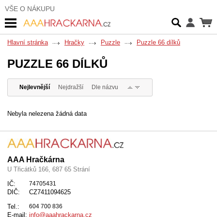
VŠE O NÁKUPU
Hlavní stránka
Hračky
Puzzle
Puzzle 66 dílků
PUZZLE 66 DÍLKŮ
Nejlevnější
Nejdražší
Dle názvu
Nebyla nelezena žádná data
AAA Hračkárna
U Třicátků 166, 687 65 Strání
IČ:
74705431
DIČ:
CZ7411094625
Tel.:
604 700 836
E-mail:
info@aaahrackarna.cz