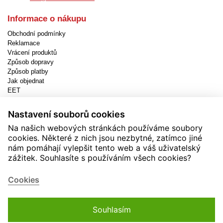
Informace o nákupu
Obchodní podmínky
Reklamace
Vrácení produktů
Způsob dopravy
Způsob platby
Jak objednat
EET
Nastavení cookies
Nastavení souborů cookies
Užitečné informace
Na našich webových stránkách používáme soubory
Novinky
cookies. Některé z nich jsou nezbytné, zatímco jiné
Akční produkty
nám pomáhají vylepšit tento web a váš uživatelský
Kontakty
zážitek. Souhlasíte s používáním všech cookies?
Zásady používání cookies
Soutěže
Cookies
Souhlasím