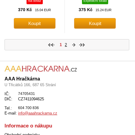
Na dotaz
Expediční sklad
370 Kč
375 Kč
15.04 EUR
15.24 EUR
1
2
AAA Hračkárna
U Třicátků 166, 687 65 Strání
IČ:
74705431
DIČ:
CZ7411094625
Tel.:
604 700 836
E-mail:
info@aaahrackarna.cz
Informace o nákupu
Obchodní podmínky