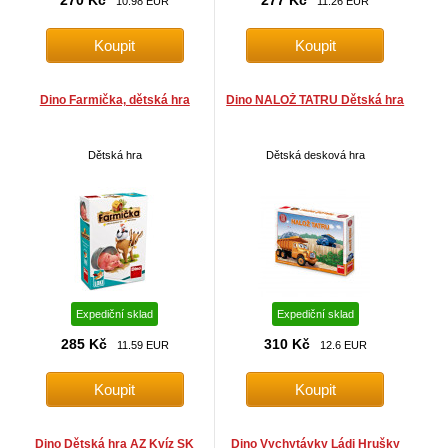
270 Kč
277 Kč
10.98 EUR
11.26 EUR
Dino Farmička, dětská hra
Dino NALOŽ TATRU Dětská hra
Dětská hra
Dětská desková hra
Expediční sklad
Expediční sklad
285 Kč
310 Kč
11.59 EUR
12.6 EUR
Dino Dětská hra AZ Kvíz SK
Dino Vychytávky Ládi Hrušky