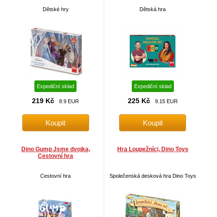
Dětské hry
Dětská hra
Expediční sklad
Expediční sklad
219 Kč
225 Kč
8.9 EUR
9.15 EUR
Dino Gump Jsme dvojka,
Hra Loupežníci, Dino Toys
Cestovní hra
Cestovní hra
Společenská desková hra Dino Toys