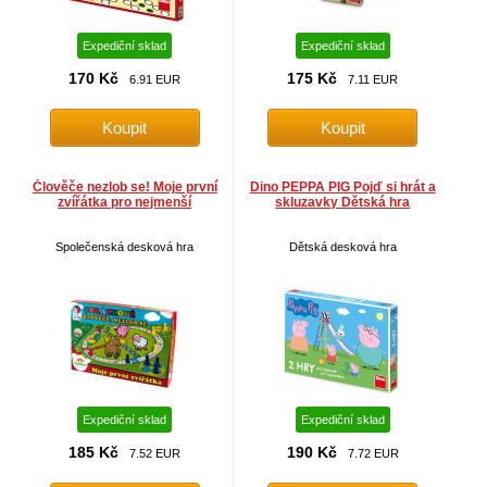
Expediční sklad
Expediční sklad
170 Kč
175 Kč
6.91 EUR
7.11 EUR
Člověče nezlob se! Moje první
Dino PEPPA PIG Pojď si hrát a
zvířátka pro nejmenší
skluzavky Dětská hra
Společenská desková hra
Dětská desková hra
Expediční sklad
Expediční sklad
185 Kč
190 Kč
7.52 EUR
7.72 EUR