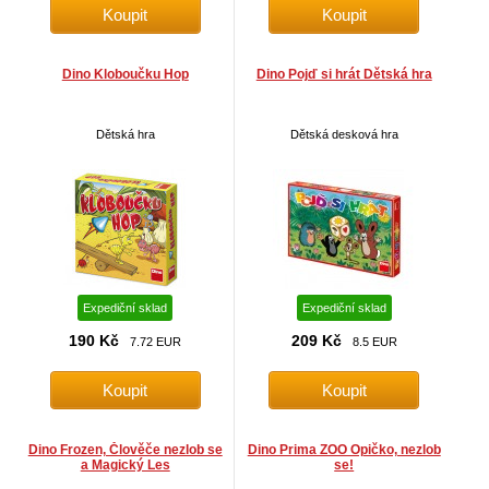
Dino Kloboučku Hop
Dino Pojď si hrát Dětská hra
Dětská hra
Dětská desková hra
Expediční sklad
Expediční sklad
190 Kč
209 Kč
7.72 EUR
8.5 EUR
Dino Frozen, Člověče nezlob se
Dino Prima ZOO Opičko, nezlob
a Magický Les
se!