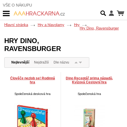
VŠE O NÁKUPU
Hlavní stránka
Hry a hlavolamy
Hry
Hry Dino, Ravensburger
HRY DINO,
RAVENSBURGER
Nejlevnější
Nejdražší
Dle názvu
Člověče nezlob se! Rodinná
Dino Receptář prima nápadů,
hra
Kvízová Cestovní hra
Společenská desková hra
Společenská hra