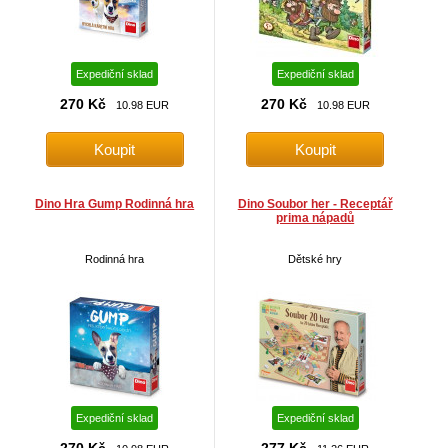
Expediční sklad
Expediční sklad
270 Kč
270 Kč
10.98 EUR
10.98 EUR
Dino Hra Gump Rodinná hra
Dino Soubor her - Receptář
prima nápadů
Rodinná hra
Dětské hry
Expediční sklad
Expediční sklad