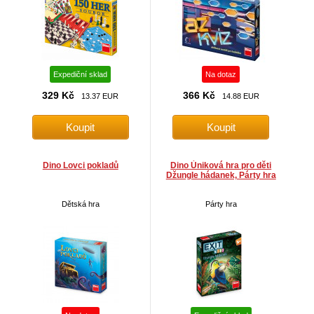
Expediční sklad
Na dotaz
329 Kč
366 Kč
13.37 EUR
14.88 EUR
Dino Lovci pokladů
Dino Úniková hra pro děti
Džungle hádanek, Párty hra
Dětská hra
Párty hra