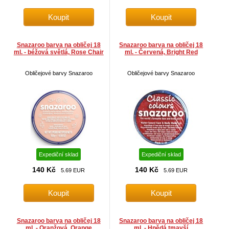
Snazaroo barva na obličej 18
Snazaroo barva na obličej 18
ml. - béžová světlá, Rose Chair
ml. - Červená, Bright Red
Obličejové barvy Snazaroo
Obličejové barvy Snazaroo
Expediční sklad
Expediční sklad
140 Kč
140 Kč
5.69 EUR
5.69 EUR
Snazaroo barva na obličej 18
Snazaroo barva na obličej 18
ml. - Oranžová, Orange
ml. - Hnědá tmavší