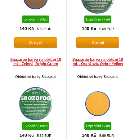
Expediční sklad
Expediční sklad
140 Kč
140 Kč
5.69 EUR
5.69 EUR
Snazaroo barva na obličej 18
Snazaroo barva na obličej 18
ml. - Zelená, Bright Green
ml. - Oranžová, Ochre Yellow
Obličejové barvy Snazaroo
Obličejové barvy Snazaroo
Expediční sklad
Expediční sklad
140 Kč
140 Kč
5.69 EUR
5.69 EUR