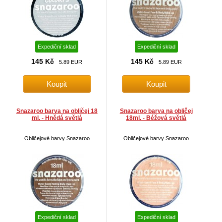
Expediční sklad
Expediční sklad
145 Kč
145 Kč
5.89 EUR
5.89 EUR
Snazaroo barva na obličej 18
Snazaroo barva na obličej
ml. - Hnědá světlá
18ml. - Béžová světlá
Obličejové barvy Snazaroo
Obličejové barvy Snazaroo
Expediční sklad
Expediční sklad