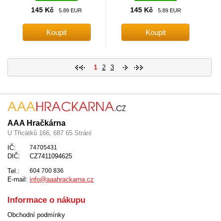
145 Kč
145 Kč
5.89 EUR
5.89 EUR
1
2
3
AAA Hračkárna
U Třicátků 166, 687 65 Strání
IČ:
74705431
DIČ:
CZ7411094625
Tel.:
604 700 836
E-mail:
info@aaahrackarna.cz
Informace o nákupu
Obchodní podmínky