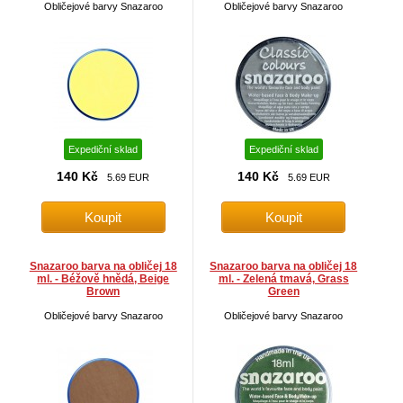
Obličejové barvy Snazaroo
Obličejové barvy Snazaroo
Expediční sklad
Expediční sklad
140 Kč
140 Kč
5.69 EUR
5.69 EUR
Snazaroo barva na obličej 18
Snazaroo barva na obličej 18
ml. - Béžově hnědá, Beige
ml. - Zelená tmavá, Grass
Brown
Green
Obličejové barvy Snazaroo
Obličejové barvy Snazaroo