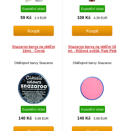
Expediční sklad
Expediční sklad
59 Kč
108 Kč
2.4 EUR
4.39 EUR
Snazaroo barva na obličej
Snazaroo barva na obličej 18
18ml. - Černá
ml. - Růžová světlá, Pale Pink
Obličejové barvy Snazaroo
Obličejové barvy Snazaroo
Expediční sklad
Expediční sklad
140 Kč
140 Kč
5.69 EUR
5.69 EUR