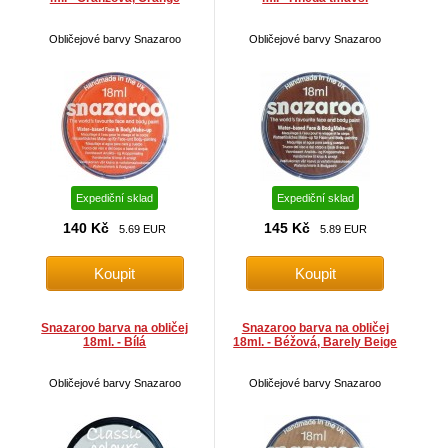
Obličejové barvy Snazaroo
Obličejové barvy Snazaroo
Expediční sklad
Expediční sklad
140 Kč
145 Kč
5.69 EUR
5.89 EUR
Snazaroo barva na obličej
Snazaroo barva na obličej
18ml. - Bílá
18ml. - Béžová, Barely Beige
Obličejové barvy Snazaroo
Obličejové barvy Snazaroo