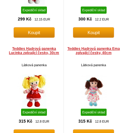
Expediční sklad
Expediční sklad
299 Kč
300 Kč
12.15 EUR
12.2 EUR
Teddies Hadrová panenka
Teddies Hadrová panenka Ema
Lucinka zpívající česky, 30cm
zpívající česky, 40cm
Látková panenka
Látková panenka
Expediční sklad
Expediční sklad
315 Kč
315 Kč
12.8 EUR
12.8 EUR