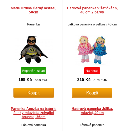
Made Hrdina Černý mstitel,
Hadrová panenka v šatičkách,
50cm
40 cm 2 barvy
Panenka
Látková panenka o velikosti 40 cm
Expediční sklad
Na dotaz
199 Kč
215 Kč
8.09 EUR
8.74 EUR
Panenka Anežka na baterie
Hadrová panenka Jůlika,
česky mluvící a zpívající
mluvící, 40cm
bruneta, 36cm
Látková panenka
Látková panenka