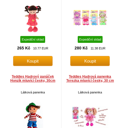
Expediční sklad
Expediční sklad
265 Kč
280 Kč
10.77 EUR
11.38 EUR
Teddies Hadrový panáček
Teddies Hadrová panenka
Honzík mluvící česky, 30cm
Terezka mluvící česky, 30 cm
Látková panenka
Látková panenka