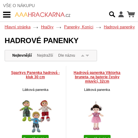
VŠE O NÁKUPU
Hlavní stránka
Hračky
Panenky, Koníci
Hadrové panenky
HADROVÉ PANENKY
Nejlevnější
Nejdražší
Dle názvu
Sparkys Panenka hadrová -
Hadrová panenka Viktorka
kluk 30 cm
bruneta, na baterie česky
mluvící, 32cm
Látková panenka
Látková panenka