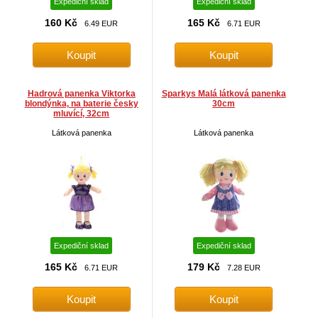
Expediční sklad
Expediční sklad
160 Kč
165 Kč
6.49 EUR
6.71 EUR
Hadrová panenka Viktorka
Sparkys Malá látková panenka
blondýnka, na baterie česky
30cm
mluvící, 32cm
Látková panenka
Látková panenka
Expediční sklad
Expediční sklad
165 Kč
179 Kč
6.71 EUR
7.28 EUR