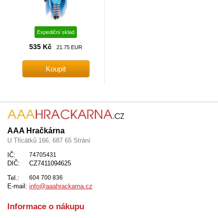
Expediční sklad
535 Kč
21.75 EUR
AAA Hračkárna
U Třicátků 166, 687 65 Strání
IČ:
74705431
DIČ:
CZ7411094625
Tel.:
604 700 836
E-mail:
info@aaahrackarna.cz
Informace o nákupu