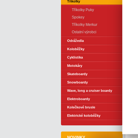
Tříkolky
Tříkolky Puky
Spokey
Tříkolky Merkur
Ostatní výrobci
Odrážedla
Koloběžky
Cyklistika
Motokáry
Skateboardy
Snowboardy
Wave, long a cruiser boardy
Elektroboardy
Kolečkové brusle
Elektrické koloběžky
NOVINKY