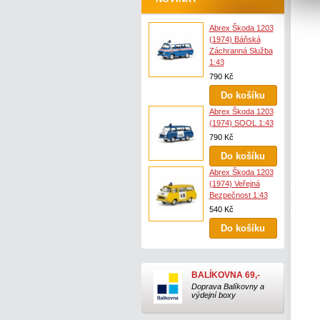
Abrex Škoda 1203
(1974) Báňská
Záchranná Služba
1:43
790 Kč
Abrex Škoda 1203
(1974) SOOL 1:43
790 Kč
Abrex Škoda 1203
(1974) Veřejná
Bezpečnost 1:43
540 Kč
BALÍKOVNA 69,-
Doprava Balíkovny a
výdejní boxy