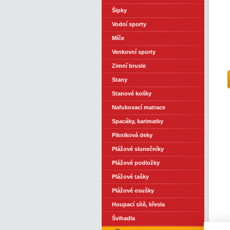
Šipky
Vodní sporty
Míče
Venkovní sporty
Zimní brusle
Stany
Stanové kolíky
Nafukovací matrace
Spacáky, karimatky
Pikniková deky
Plážové slunečníky
Plážové podložky
Plážové tašky
Plážové osušky
Houpací sítě, křesla
Švihadla