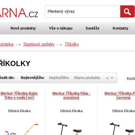
Hledaný výraz
Nové produkty
Vše o nákupu
Soutěže
Kontakty
 stránka
Sportovní potřeby
Tříkolky
ŘÍKOLKY
adit dle:
Nejlevnějšího
Nejdražšího
Názvu produktu
Kont
Merkur Tříkolka Baby
Merkur Tříkolka Pája -
Merkur Tříkolka P
Trike s vodící tyčí
oranžová
červená
Dětská tříkolka
Dětská tříkolka
Dětská tříkolka