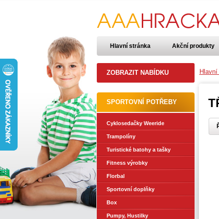
Hlavní stránka
Akční produkty
Hlavní
ZOBRAZIT NABÍDKU
T
SPORTOVNÍ POTŘEBY
Cyklosedačky Weeride
Ř
Trampolíny
Turistické batohy a tašky
Fitness výrobky
Florbal
Sportovní doplňky
Box
Pumpy, Hustilky