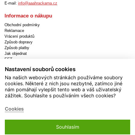
E-mail:
info@aaahrackarna.cz
Informace o nákupu
Obchodní podmínky
Reklamace
Vrácení produktů
Způsob dopravy
Způsob platby
Jak objednat
EET
Nastavení cookies
Nastavení souborů cookies
Užitečné informace
Na našich webových stránkách používáme soubory
cookies. Některé z nich jsou nezbytné, zatímco jiné
Novinky
nám pomáhají vylepšit tento web a váš uživatelský
Akční produkty
zážitek. Souhlasíte s používáním všech cookies?
Kontakty
Zásady používání cookies
Cookies
Soutěže
Souhlasím