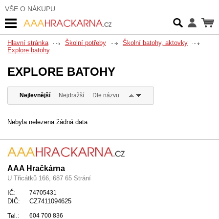
VŠE O NÁKUPU
Hlavní stránka
Školní potřeby
Školní batohy, aktovky
Explore batohy
EXPLORE BATOHY
Nejlevnější
Nejdražší
Dle názvu
Nebyla nelezena žádná data
AAA Hračkárna
U Třicátků 166, 687 65 Strání
IČ:
74705431
DIČ:
CZ7411094625
Tel.:
604 700 836