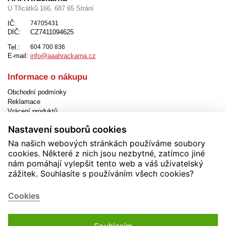
U Třicátků 166, 687 65 Strání
IČ:
74705431
DIČ:
CZ7411094625
Tel.:
604 700 836
E-mail:
info@aaahrackarna.cz
Informace o nákupu
Obchodní podmínky
Reklamace
Vrácení produktů
Způsob dopravy
Nastavení souborů cookies
Způsob platby
Jak objednat
Na našich webových stránkách používáme soubory
EET
cookies. Některé z nich jsou nezbytné, zatímco jiné
Nastavení cookies
nám pomáhají vylepšit tento web a váš uživatelský
zážitek. Souhlasíte s používáním všech cookies?
Užitečné informace
Novinky
Cookies
Akční produkty
Kontakty
Zásady používání cookies