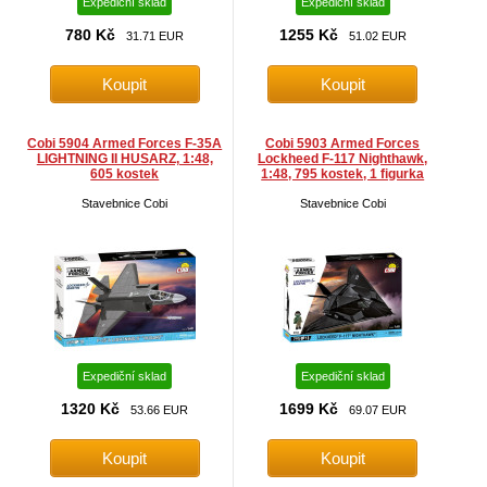
Expediční sklad
Expediční sklad
780 Kč
1255 Kč
31.71 EUR
51.02 EUR
Cobi 5904 Armed Forces F-35A
Cobi 5903 Armed Forces
LIGHTNING II HUSARZ, 1:48,
Lockheed F-117 Nighthawk,
605 kostek
1:48, 795 kostek, 1 figurka
Stavebnice Cobi
Stavebnice Cobi
Expediční sklad
Expediční sklad
1320 Kč
1699 Kč
53.66 EUR
69.07 EUR