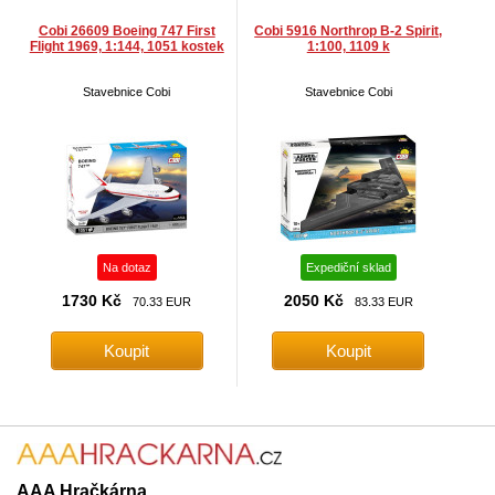
Cobi 26609 Boeing 747 First
Cobi 5916 Northrop B-2 Spirit,
Flight 1969, 1:144, 1051 kostek
1:100, 1109 k
Stavebnice Cobi
Stavebnice Cobi
Na dotaz
Expediční sklad
1730 Kč
2050 Kč
70.33 EUR
83.33 EUR
AAA Hračkárna