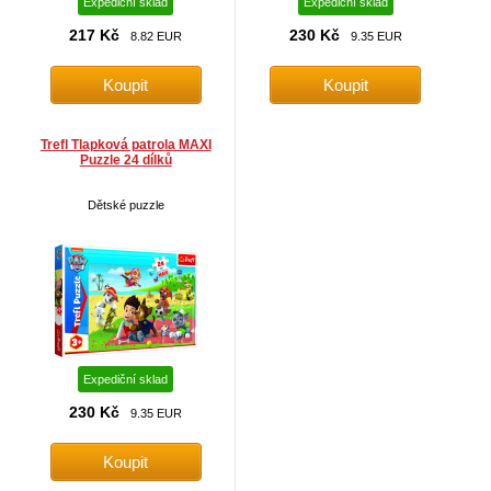
Expediční sklad
Expediční sklad
217 Kč
230 Kč
8.82 EUR
9.35 EUR
Trefl Tlapková patrola MAXI
Puzzle 24 dílků
Dětské puzzle
Expediční sklad
230 Kč
9.35 EUR