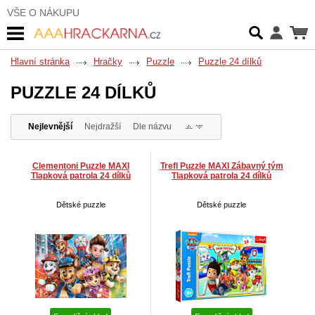
VŠE O NÁKUPU
Hlavní stránka
Hračky
Puzzle
Puzzle 24 dílků
PUZZLE 24 DÍLKŮ
Nejlevnější
Nejdražší
Dle názvu
Clementoni Puzzle MAXI
Trefl Puzzle MAXI Zábavný tým
Tlapková patrola 24 dílků
Tlapková patrola 24 dílků
Dětské puzzle
Dětské puzzle