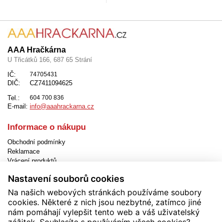
AAA Hračkárna
U Třicátků 166, 687 65 Strání
IČ:
74705431
DIČ:
CZ7411094625
Tel.:
604 700 836
E-mail:
info@aaahrackarna.cz
Informace o nákupu
Obchodní podmínky
Reklamace
Vrácení produktů
Způsob dopravy
Nastavení souborů cookies
Způsob platby
Jak objednat
Na našich webových stránkách používáme soubory
EET
cookies. Některé z nich jsou nezbytné, zatímco jiné
Nastavení cookies
nám pomáhají vylepšit tento web a váš uživatelský