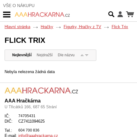
VŠE O NÁKUPU
Hlavní stránka
Hračky
Figurky, Hračky z TV
Flick Trix
FLICK TRIX
Nejlevnější
Nejdražší
Dle názvu
Nebyla nelezena žádná data
AAA Hračkárna
U Třicátků 166, 687 65 Strání
IČ:
74705431
DIČ:
CZ7411094625
Tel.:
604 700 836
E-mail:
info@aaahrackarna.cz