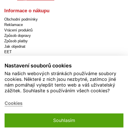
Informace o nákupu
Obchodní podmínky
Reklamace
Vrácení produktů
Způsob dopravy
Způsob platby
Jak objednat
EET
Nastavení cookies
Nastavení souborů cookies
Užitečné informace
Na našich webových stránkách používáme soubory
Novinky
cookies. Některé z nich jsou nezbytné, zatímco jiné
Akční produkty
nám pomáhají vylepšit tento web a váš uživatelský
Kontakty
zážitek. Souhlasíte s používáním všech cookies?
Zásady používání cookies
Soutěže
Cookies
Souhlasím