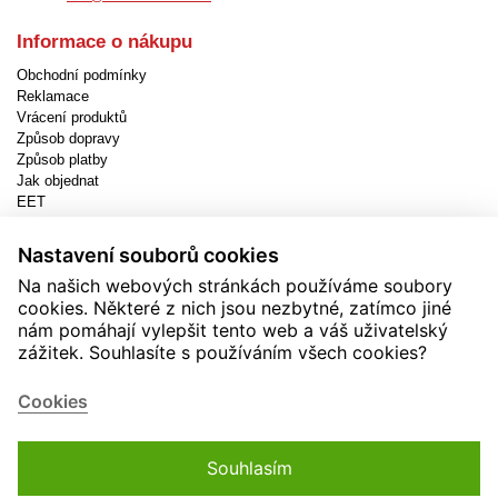
Informace o nákupu
Obchodní podmínky
Reklamace
Vrácení produktů
Způsob dopravy
Způsob platby
Jak objednat
EET
Nastavení cookies
Nastavení souborů cookies
Užitečné informace
Na našich webových stránkách používáme soubory
Novinky
cookies. Některé z nich jsou nezbytné, zatímco jiné
Akční produkty
nám pomáhají vylepšit tento web a váš uživatelský
Kontakty
zážitek. Souhlasíte s používáním všech cookies?
Zásady používání cookies
Soutěže
Cookies
Souhlasím