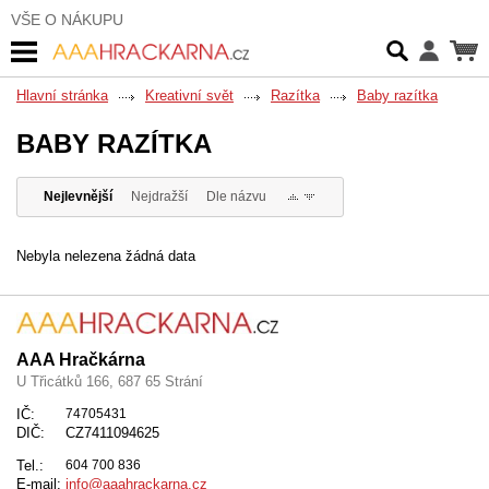
VŠE O NÁKUPU
Hlavní stránka
Kreativní svět
Razítka
Baby razítka
BABY RAZÍTKA
Nejlevnější
Nejdražší
Dle názvu
Nebyla nelezena žádná data
AAA Hračkárna
U Třicátků 166, 687 65 Strání
IČ:
74705431
DIČ:
CZ7411094625
Tel.:
604 700 836
E-mail:
info@aaahrackarna.cz