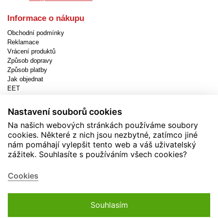
Informace o nákupu
Obchodní podmínky
Reklamace
Vrácení produktů
Způsob dopravy
Způsob platby
Jak objednat
EET
Nastavení cookies
Nastavení souborů cookies
Užitečné informace
Na našich webových stránkách používáme soubory
Novinky
cookies. Některé z nich jsou nezbytné, zatímco jiné
Akční produkty
nám pomáhají vylepšit tento web a váš uživatelský
Kontakty
zážitek. Souhlasíte s používáním všech cookies?
Zásady používání cookies
Soutěže
Cookies
Souhlasím