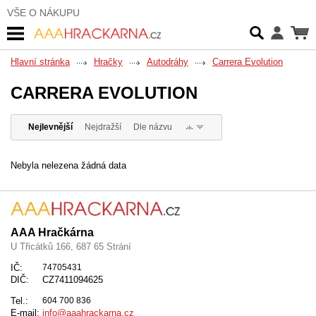
VŠE O NÁKUPU
Hlavní stránka
Hračky
Autodráhy
Carrera Evolution
CARRERA EVOLUTION
Nejlevnější
Nejdražší
Dle názvu
Nebyla nelezena žádná data
AAA Hračkárna
U Třicátků 166, 687 65 Strání
IČ:
74705431
DIČ:
CZ7411094625
Tel.:
604 700 836
E-mail:
info@aaahrackarna.cz