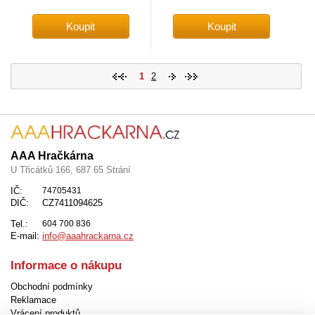
1
2
AAA Hračkárna
U Třicátků 166, 687 65 Strání
IČ:
74705431
DIČ:
CZ7411094625
Tel.:
604 700 836
E-mail:
info@aaahrackarna.cz
Informace o nákupu
Obchodní podmínky
Reklamace
Vrácení produktů