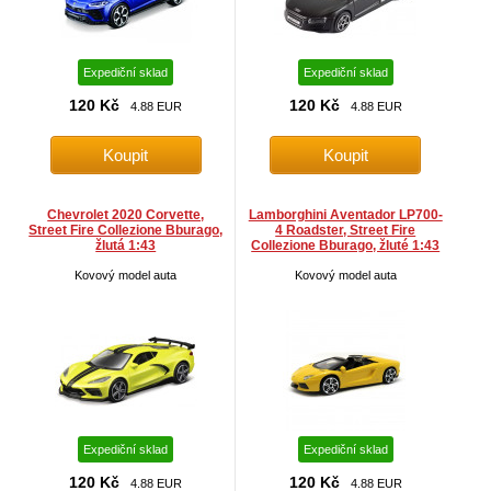
Expediční sklad
Expediční sklad
120 Kč
120 Kč
4.88 EUR
4.88 EUR
Chevrolet 2020 Corvette,
Lamborghini Aventador LP700-
Street Fire Collezione Bburago,
4 Roadster, Street Fire
žlutá 1:43
Collezione Bburago, žluté 1:43
Kovový model auta
Kovový model auta
Expediční sklad
Expediční sklad
120 Kč
120 Kč
4.88 EUR
4.88 EUR