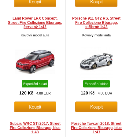
Land Rover LRX Concept,
Porsche 911 GT2 RS, Street
Street Fire Collezione Bburago,
Fire Collezione Bburago,
červený 1:43
stříbrné 1:43
Kovový model auta
Kovový model auta
Expediční sklad
Expediční sklad
120 Kč
120 Kč
4.88 EUR
4.88 EUR
Subaru WRC STi 2017, Street
Porsche Taycan 2018, Street
Fire Collezione Bburago, blue
Fire Collezione Bburago, blue
1:43
1:43