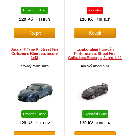
Expediční sklad
Na dotaz
120 Kč
120 Kč
4.88 EUR
4.88 EUR
Jaguar F Type R, Street Fire
Lamborghini Huracán
Collezione Bburago, modrý
Performante, Street Fire
1:43
Collezione Bburago, černé 1:43
Kovový model auta
Kovový model auta
Expediční sklad
Expediční sklad
120 Kč
120 Kč
4.88 EUR
4.88 EUR