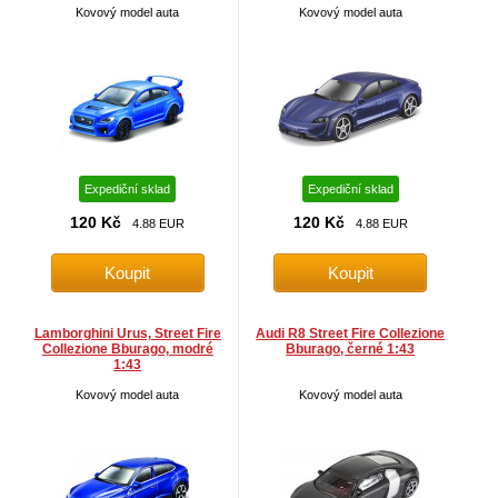
Kovový model auta
Kovový model auta
Expediční sklad
Expediční sklad
120 Kč
120 Kč
4.88 EUR
4.88 EUR
Lamborghini Urus, Street Fire
Audi R8 Street Fire Collezione
Collezione Bburago, modré
Bburago, černé 1:43
1:43
Kovový model auta
Kovový model auta