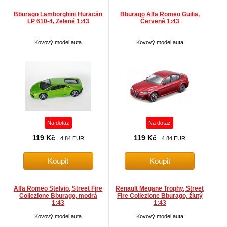
Bburago Lamborghini Huracán
Bburago Alfa Romeo Guilia,
LP 610-4, Zelené 1:43
Červené 1:43
Kovový model auta
Kovový model auta
Na dotaz
Na dotaz
119 Kč
119 Kč
4.84 EUR
4.84 EUR
Alfa Romeo Stelvio, Street Fire
Renault Megane Trophy, Street
Collezione Bburago, modrá
Fire Collezione Bburago, žlutý
1:43
1:43
Kovový model auta
Kovový model auta