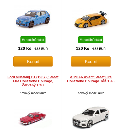
Expediční sklad
Expediční sklad
120 Kč
120 Kč
4.88 EUR
4.88 EUR
Ford Mustang GT (1967), Street
Audi A6 Avant Street Fire
Fire Collezione Bburago,
Collezione Bburago. bílé 1:43
červený 1:43
Kovový model auta
Kovový model auta