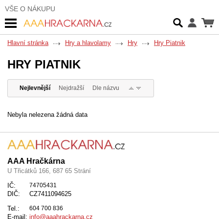
VŠE O NÁKUPU
Hlavní stránka
Hry a hlavolamy
Hry
Hry Piatnik
HRY PIATNIK
Nejlevnější
Nejdražší
Dle názvu
Nebyla nelezena žádná data
AAA Hračkárna
U Třicátků 166, 687 65 Strání
IČ:
74705431
DIČ:
CZ7411094625
Tel.:
604 700 836
E-mail:
info@aaahrackarna.cz