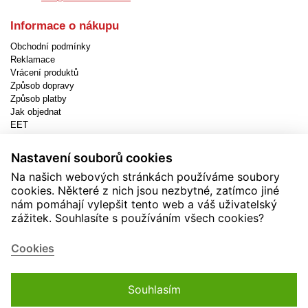
Informace o nákupu
Obchodní podmínky
Reklamace
Vrácení produktů
Způsob dopravy
Způsob platby
Jak objednat
EET
Nastavení cookies
Nastavení souborů cookies
Užitečné informace
Na našich webových stránkách používáme soubory
Novinky
cookies. Některé z nich jsou nezbytné, zatímco jiné
Akční produkty
nám pomáhají vylepšit tento web a váš uživatelský
Kontakty
zážitek. Souhlasíte s používáním všech cookies?
Zásady používání cookies
Soutěže
Cookies
Souhlasím