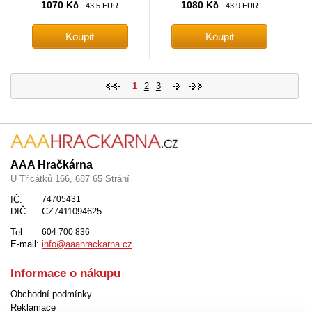
1070 Kč
1080 Kč
43.5 EUR
43.9 EUR
1
2
3
AAA Hračkárna
U Třicátků 166, 687 65 Strání
IČ:
74705431
DIČ:
CZ7411094625
Tel.:
604 700 836
E-mail:
info@aaahrackarna.cz
Informace o nákupu
Obchodní podmínky
Reklamace