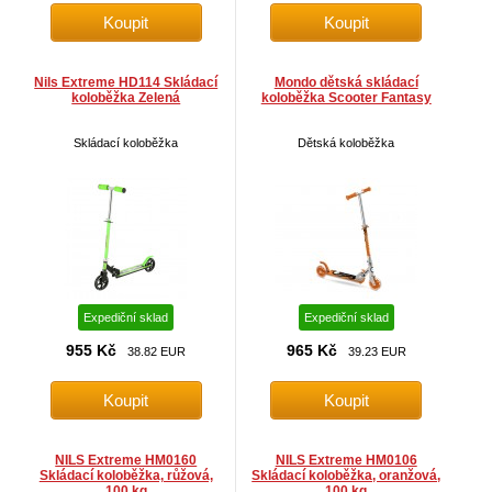
Nils Extreme HD114 Skládací
Mondo dětská skládací
koloběžka Zelená
koloběžka Scooter Fantasy
Skládací koloběžka
Dětská koloběžka
Expediční sklad
Expediční sklad
955 Kč
965 Kč
38.82 EUR
39.23 EUR
NILS Extreme HM0160
NILS Extreme HM0106
Skládací koloběžka, růžová,
Skládací koloběžka, oranžová,
100 kg
100 kg