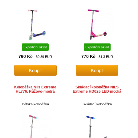
Expediční sklad
Expediční sklad
760 Kč
770 Kč
30.89 EUR
31.3 EUR
Koloběžka Nils Extreme
Skládací koloběžka NILS
HL776, Růžovo-modrá
Extreme HD025 LED modrá
Dětská koloběžka
Skládací koloběžka