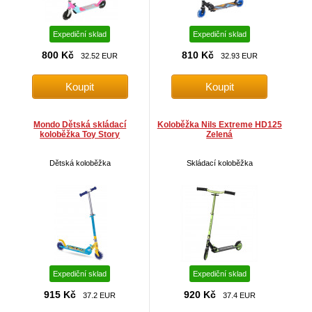
Expediční sklad
Expediční sklad
800 Kč
810 Kč
32.52 EUR
32.93 EUR
Mondo Dětská skládací
Koloběžka Nils Extreme HD125
koloběžka Toy Story
Zelená
Dětská koloběžka
Skládací koloběžka
Expediční sklad
Expediční sklad
915 Kč
920 Kč
37.2 EUR
37.4 EUR