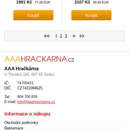
1901 Kč
2107 Kč
77.28 EUR
85.65 EUR
1
2
3
AAA Hračkárna
U Třicátků 166, 687 65 Strání
IČ:
74705431
DIČ:
CZ7411094625
Tel.:
604 700 836
E-mail:
info@aaahrackarna.cz
Informace o nákupu
Obchodní podmínky
Reklamace