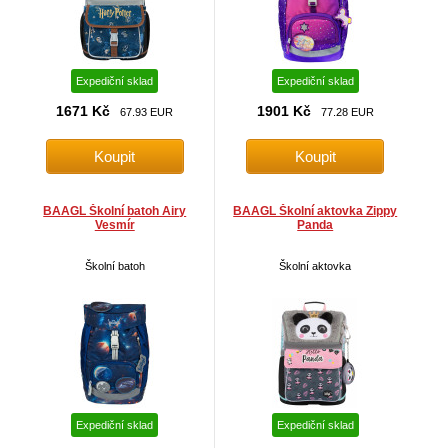
Expediční sklad
Expediční sklad
1671 Kč
1901 Kč
67.93 EUR
77.28 EUR
BAAGL Školní batoh Airy
BAAGL Školní aktovka Zippy
Vesmír
Panda
Školní batoh
Školní aktovka
Expediční sklad
Expediční sklad