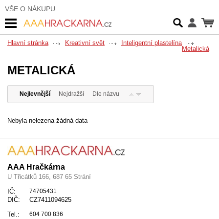
VŠE O NÁKUPU
Hlavní stránka
Kreativní svět
Inteligentní plastelína
Metalická
METALICKÁ
Nejlevnější
Nejdražší
Dle názvu
Nebyla nelezena žádná data
AAA Hračkárna
U Třicátků 166, 687 65 Strání
IČ:
74705431
DIČ:
CZ7411094625
Tel.:
604 700 836