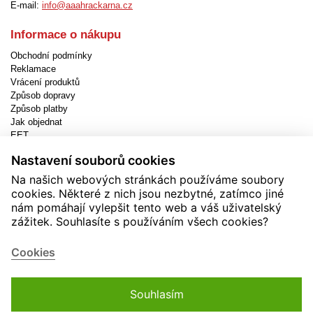
E-mail:
info@aaahrackarna.cz
Informace o nákupu
Obchodní podmínky
Reklamace
Vrácení produktů
Způsob dopravy
Způsob platby
Jak objednat
EET
Nastavení cookies
Nastavení souborů cookies
Užitečné informace
Na našich webových stránkách používáme soubory
cookies. Některé z nich jsou nezbytné, zatímco jiné
Novinky
nám pomáhají vylepšit tento web a váš uživatelský
Akční produkty
zážitek. Souhlasíte s používáním všech cookies?
Kontakty
Zásady používání cookies
Soutěže
Cookies
Souhlasím