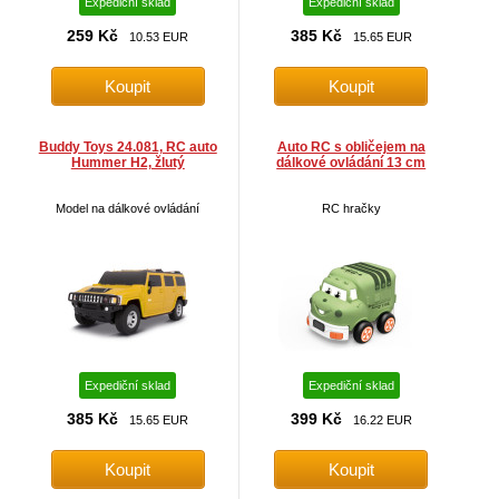
Expediční sklad
Expediční sklad
259 Kč
385 Kč
10.53 EUR
15.65 EUR
Buddy Toys 24.081, RC auto
Auto RC s obličejem na
Hummer H2, žlutý
dálkové ovládání 13 cm
Model na dálkové ovládání
RC hračky
Expediční sklad
Expediční sklad
385 Kč
399 Kč
15.65 EUR
16.22 EUR