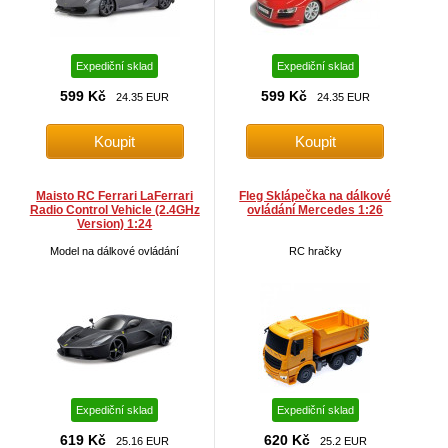
Expediční sklad
Expediční sklad
599 Kč
599 Kč
24.35 EUR
24.35 EUR
Maisto RC Ferrari LaFerrari
Fleg Sklápečka na dálkové
Radio Control Vehicle (2.4GHz
ovládání Mercedes 1:26
Version) 1:24
Model na dálkové ovládání
RC hračky
Expediční sklad
Expediční sklad
619 Kč
620 Kč
25.16 EUR
25.2 EUR