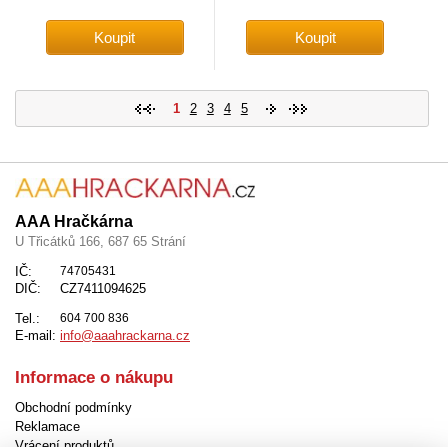
1
2
3
4
5
AAA Hračkárna
U Třicátků 166, 687 65 Strání
IČ:
74705431
DIČ:
CZ7411094625
Tel.:
604 700 836
E-mail:
info@aaahrackarna.cz
Informace o nákupu
Obchodní podmínky
Reklamace
Vrácení produktů