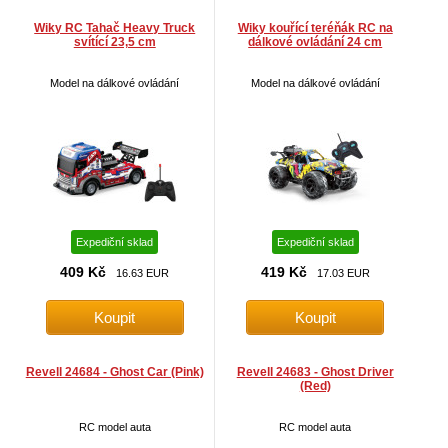
Wiky RC Tahač Heavy Truck
Wiky kouřící teréňák RC na
svítící 23,5 cm
dálkové ovládání 24 cm
Model na dálkové ovládání
Model na dálkové ovládání
Expediční sklad
Expediční sklad
409 Kč
419 Kč
16.63 EUR
17.03 EUR
Revell 24684 - Ghost Car (Pink)
Revell 24683 - Ghost Driver
(Red)
RC model auta
RC model auta