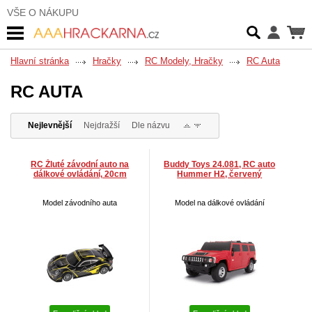
VŠE O NÁKUPU
Hlavní stránka
Hračky
RC Modely, Hračky
RC Auta
RC AUTA
Nejlevnější
Nejdražší
Dle názvu
RC Žluté závodní auto na
Buddy Toys 24.081, RC auto
dálkové ovládání, 20cm
Hummer H2, červený
Model závodního auta
Model na dálkové ovládání