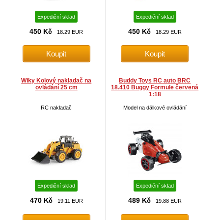
Expediční sklad
Expediční sklad
450 Kč
450 Kč
18.29 EUR
18.29 EUR
Wiky Kolový nakladač na
Buddy Toys RC auto BRC
ovládání 25 cm
18.410 Buggy Formule červená
1:18
RC nakladač
Model na dálkové ovládání
Expediční sklad
Expediční sklad
470 Kč
489 Kč
19.11 EUR
19.88 EUR