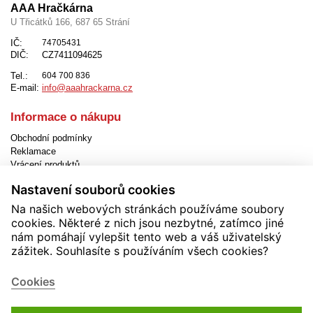
AAA Hračkárna
U Třicátků 166, 687 65 Strání
IČ:
74705431
DIČ:
CZ7411094625
Tel.:
604 700 836
E-mail:
info@aaahrackarna.cz
Informace o nákupu
Obchodní podmínky
Reklamace
Vrácení produktů
Způsob dopravy
Nastavení souborů cookies
Způsob platby
Jak objednat
Na našich webových stránkách používáme soubory
EET
cookies. Některé z nich jsou nezbytné, zatímco jiné
Nastavení cookies
nám pomáhají vylepšit tento web a váš uživatelský
zážitek. Souhlasíte s používáním všech cookies?
Užitečné informace
Novinky
Cookies
Akční produkty
Kontakty