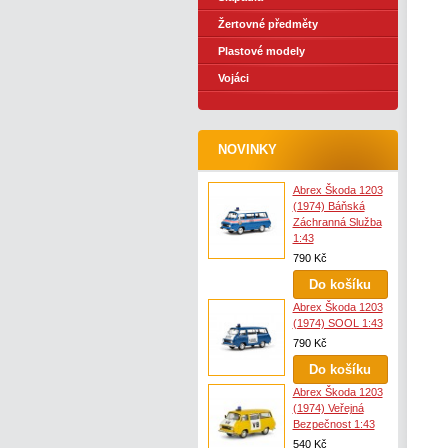
Žertovné předměty
Plastové modely
Vojáci
NOVINKY
Abrex Škoda 1203
(1974) Báňská
Záchranná Služba
1:43
790 Kč
Abrex Škoda 1203
(1974) SOOL 1:43
790 Kč
Abrex Škoda 1203
(1974) Veřejná
Bezpečnost 1:43
540 Kč