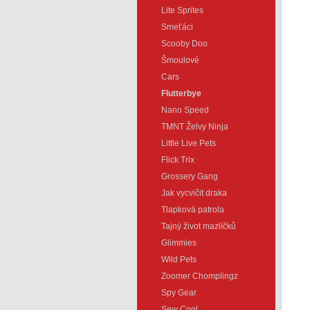
Lite Sprites
Smeťáci
Scooby Doo
Šmoulové
Cars
Flutterbye
Nano Speed
TMNT Želvy Ninja
Little Live Pets
Flick Trix
Grossery Gang
Jak vycvičit draka
Tlapková patrola
Tajný život mazlíčků
Glimmies
Wild Pets
Zoomer Chomplingz
Spy Gear
Sew Cool