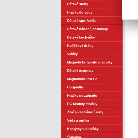
Dětské stany
Hračky do vody
Dětské spotřebiče
Dětské nádobí, potraviny
Dětské kuchyňky
Kuličkové dráhy
Vláčky
Magnetické tabule a tabulky
Dětské magnety
Magnetické Puzzle
Houpadla
Hračky na zahradu
RC Modely, Hračky
Živé a vzdělávací sady
Věda a optika
Kostýmy a doplňky
Šlapadla