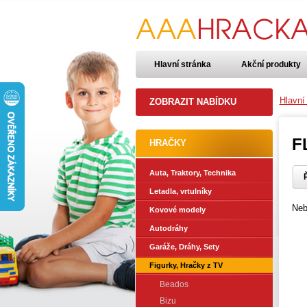
Hlavní stránka
Akční produkty
Hlavní
ZOBRAZIT NABÍDKU
F
HRAČKY
Auta, Traktory, Technika
Ř
Letadla, vrtulníky
Neb
Kovové modely
Autodráhy
Garáže, Dráhy, Sety
Figurky, Hračky z TV
Beados
Bizu