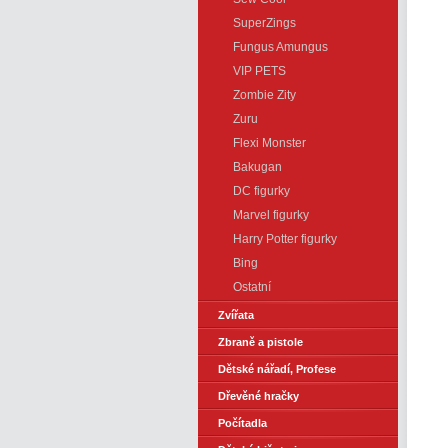
SuperZings
Fungus Amungus
VIP PETS
Zombie Zity
Zuru
Flexi Monster
Bakugan
DC figurky
Marvel figurky
Harry Potter figurky
Bing
Ostatní
Zvířata
Zbraně a pistole
Dětské nářadí, Profese
Dřevěné hračky
Počítadla