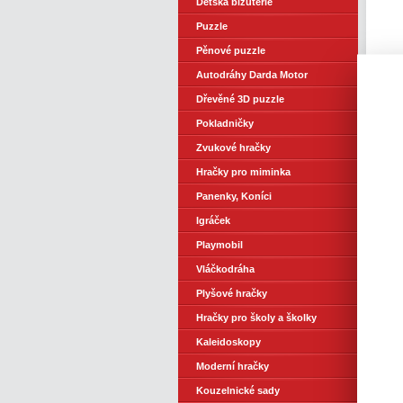
Dětská bižuterie
Puzzle
Pěnové puzzle
Autodráhy Darda Motor
Dřevěné 3D puzzle
Pokladničky
Zvukové hračky
Hračky pro miminka
Panenky, Koníci
Igráček
Playmobil
Vláčkodráha
Plyšové hračky
Hračky pro školy a školky
Kaleidoskopy
Moderní hračky
Kouzelnické sady