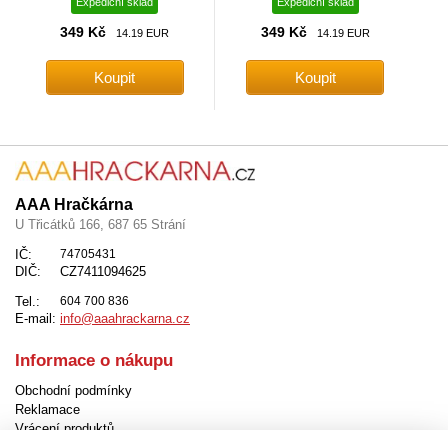
Expediční sklad
Expediční sklad
349 Kč
349 Kč
14.19 EUR
14.19 EUR
AAA Hračkárna
U Třicátků 166, 687 65 Strání
IČ:
74705431
DIČ:
CZ7411094625
Tel.:
604 700 836
E-mail:
info@aaahrackarna.cz
Informace o nákupu
Obchodní podmínky
Reklamace
Vrácení produktů
Způsob dopravy