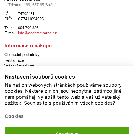
U Třicátků 166, 687 65 Strání
IČ:
74705431
DIČ:
CZ7411094625
Tel.:
604 700 836
E-mail:
info@aaahrackarna.cz
Informace o nákupu
Obchodní podmínky
Reklamace
Vrácení produktů
Způsob dopravy
Nastavení souborů cookies
Způsob platby
Jak objednat
Na našich webových stránkách používáme soubory
EET
cookies. Některé z nich jsou nezbytné, zatímco jiné
Nastavení cookies
nám pomáhají vylepšit tento web a váš uživatelský
zážitek. Souhlasíte s používáním všech cookies?
Užitečné informace
Novinky
Cookies
Akční produkty
Kontakty
Zásady používání cookies