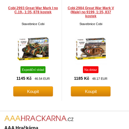
Cobi 2993 Great War Mark I no
Cobi 2984 Great War Mark V
C.19., 1:35, 878 kostek
(Male) no 9199, 1:35, 837
kostek
Stavebnice Cobi
Stavebnice Cobi
Expediční sklad
Na dotaz
1145 Kč
1185 Kč
46.54 EUR
48.17 EUR
AAA Hračkárna