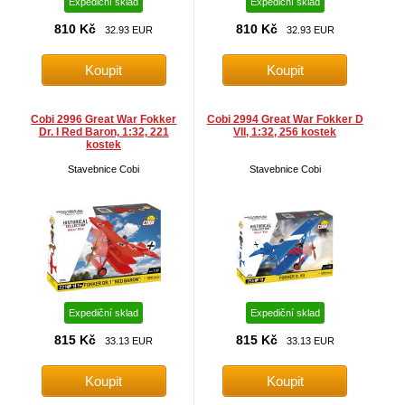
Expediční sklad
Expediční sklad
810 Kč
810 Kč
32.93 EUR
32.93 EUR
Cobi 2996 Great War Fokker
Cobi 2994 Great War Fokker D
Dr. I Red Baron, 1:32, 221
VII, 1:32, 256 kostek
kostek
Stavebnice Cobi
Stavebnice Cobi
Expediční sklad
Expediční sklad
815 Kč
815 Kč
33.13 EUR
33.13 EUR