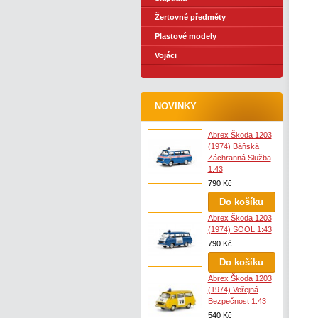
Žertovné předměty
Plastové modely
Vojáci
NOVINKY
Abrex Škoda 1203
(1974) Báňská
Záchranná Služba
1:43
790 Kč
Abrex Škoda 1203
(1974) SOOL 1:43
790 Kč
Abrex Škoda 1203
(1974) Veřejná
Bezpečnost 1:43
540 Kč