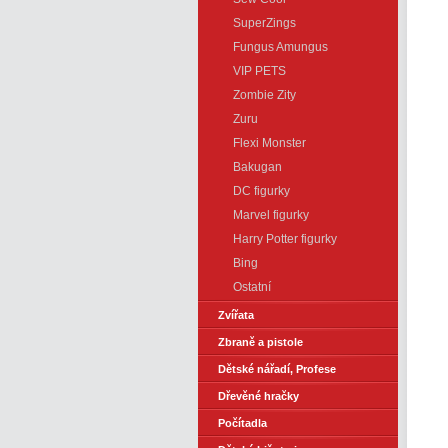
SuperZings
Fungus Amungus
VIP PETS
Zombie Zity
Zuru
Flexi Monster
Bakugan
DC figurky
Marvel figurky
Harry Potter figurky
Bing
Ostatní
Zvířata
Zbraně a pistole
Dětské nářadí, Profese
Dřevěné hračky
Počítadla