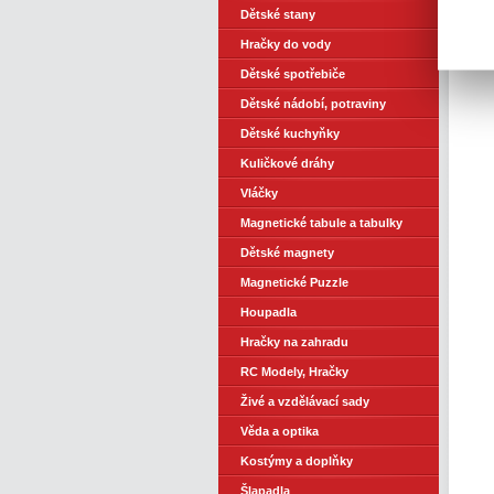
Dětské stany
Hračky do vody
Dětské spotřebiče
Dětské nádobí, potraviny
Dětské kuchyňky
Kuličkové dráhy
Vláčky
Magnetické tabule a tabulky
Dětské magnety
Magnetické Puzzle
Houpadla
Hračky na zahradu
RC Modely, Hračky
Živé a vzdělávací sady
Věda a optika
Kostýmy a doplňky
Šlapadla