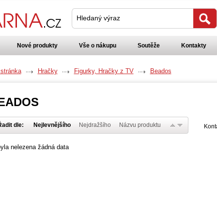
Hledaný výraz
Nové produkty
Vše o nákupu
Soutěže
Kontakty
 stránka
Hračky
Figurky, Hračky z TV
Beados
EADOS
adit dle:
Nejlevnějšího
Nejdražšího
Názvu produktu
Kont
yla nelezena žádná data