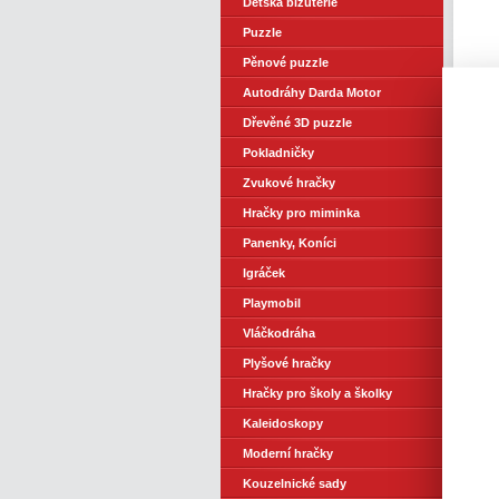
Dětská bižuterie
Puzzle
Pěnové puzzle
Autodráhy Darda Motor
Dřevěné 3D puzzle
Pokladničky
Zvukové hračky
Hračky pro miminka
Panenky, Koníci
Igráček
Playmobil
Vláčkodráha
Plyšové hračky
Hračky pro školy a školky
Kaleidoskopy
Moderní hračky
Kouzelnické sady