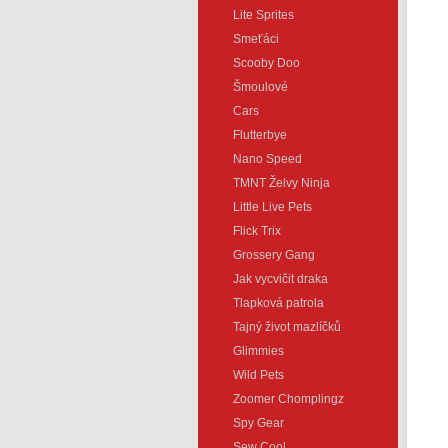
Lite Sprites
Smeťáci
Scooby Doo
Šmoulové
Cars
Flutterbye
Nano Speed
TMNT Želvy Ninja
Little Live Pets
Flick Trix
Grossery Gang
Jak vycvičit draka
Tlapková patrola
Tajný život mazlíčků
Glimmies
Wild Pets
Zoomer Chomplingz
Spy Gear
Sew Cool