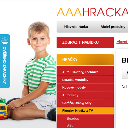
Hlavní stránka
Akční produkty
Hlavní
ZOBRAZIT NABÍDKU
B
HRAČKY
Auta, Traktory, Technika
Ř
Letadla, vrtulníky
Neb
Kovové modely
Autodráhy
Garáže, Dráhy, Sety
Figurky, Hračky z TV
Beados
Bizu