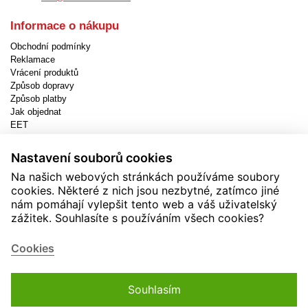
Informace o nákupu
Obchodní podmínky
Reklamace
Vrácení produktů
Způsob dopravy
Způsob platby
Jak objednat
EET
Nastavení cookies
Nastavení souborů cookies
Užitečné informace
Na našich webových stránkách používáme soubory
Novinky
cookies. Některé z nich jsou nezbytné, zatímco jiné
Akční produkty
nám pomáhají vylepšit tento web a váš uživatelský
Kontakty
zážitek. Souhlasíte s používáním všech cookies?
Zásady používání cookies
Soutěže
Cookies
Souhlasím