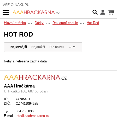
VŠE O NÁKUPU
Hlavní stránka
Dárky
Reklamní cedule
Hot Rod
HOT ROD
Nejlevnější
Nejdražší
Dle názvu
Nebyla nelezena žádná data
AAA Hračkárna
U Třicátků 166, 687 65 Strání
IČ:
74705431
DIČ:
CZ7411094625
Tel.:
604 700 836
E-mail:
info@aaahrackarna.cz