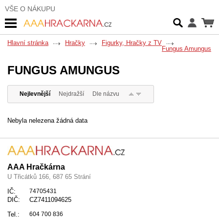
VŠE O NÁKUPU
Hlavní stránka
Hračky
Figurky, Hračky z TV
Fungus Amungus
FUNGUS AMUNGUS
Nejlevnější
Nejdražší
Dle názvu
Nebyla nelezena žádná data
AAA Hračkárna
U Třicátků 166, 687 65 Strání
IČ:
74705431
DIČ:
CZ7411094625
Tel.:
604 700 836