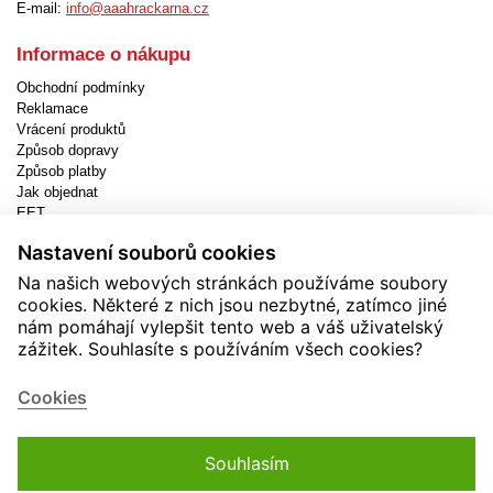
E-mail:
info@aaahrackarna.cz
Informace o nákupu
Obchodní podmínky
Reklamace
Vrácení produktů
Způsob dopravy
Způsob platby
Jak objednat
EET
Nastavení cookies
Nastavení souborů cookies
Užitečné informace
Na našich webových stránkách používáme soubory
cookies. Některé z nich jsou nezbytné, zatímco jiné
Novinky
nám pomáhají vylepšit tento web a váš uživatelský
Akční produkty
zážitek. Souhlasíte s používáním všech cookies?
Kontakty
Zásady používání cookies
Soutěže
Cookies
Souhlasím