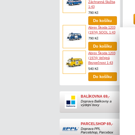
Záchranná Služba
1:43
790 Kč
Abrex Škoda 1203
(1974) SOOL 1:43
790 Kč
B
Abrex Škoda 1203
(1974) Veřejná
Bezpečnost 1:43
540 Kč
BALÍKOVNA 69,-
Doprava Balíkovny a
výdejní boxy
PARCELSHOP 69,-
Doprava PPL
Parcelshop, Parcebox