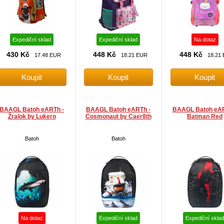
Expediční sklad
Expediční sklad
Na dotaz
430 Kč
448 Kč
448 Kč
17.48 EUR
18.21 EUR
18.21
BAAGL Batoh eARTh -
BAAGL Batoh eARTh -
BAAGL Batoh eAR
Žralok by Lukero
Cosmonaut by Caer8th
Batman Red
Batoh
Batoh
Na dotaz
Expediční sklad
Expediční sklad