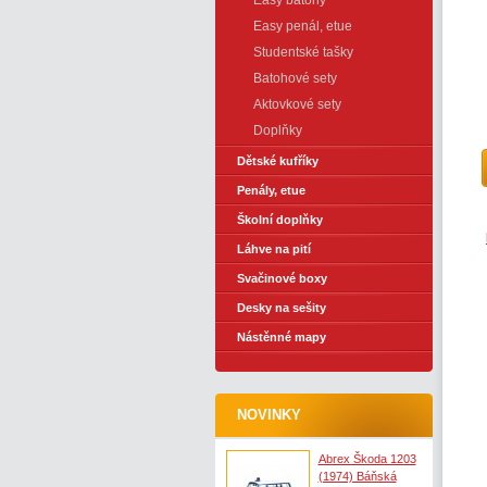
Easy batohy
Easy penál, etue
Studentské tašky
Batohové sety
Aktovkové sety
Doplňky
Dětské kufříky
Penály, etue
Školní doplňky
Láhve na pití
Svačinové boxy
Desky na sešity
Nástěnné mapy
NOVINKY
Abrex Škoda 1203
(1974) Báňská