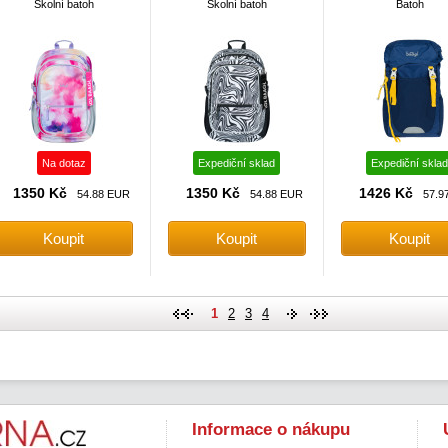
Školní batoh
Školní batoh
Batoh
Na dotaz
Expediční sklad
Expediční sklad
1350 Kč
1350 Kč
1426 Kč
54.88 EUR
54.88 EUR
57.9
1
2
3
4
Informace o nákupu