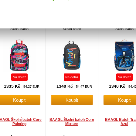
AAGL Školní batoh Skate
BAAGL Školní batoh Core
BAAGL Školní bato
Fresh
Logo Mix
Motorka
Školní batoh
Školní batoh
Školní batoh
Na dotaz
Na dotaz
Na dotaz
1335 Kč
1340 Kč
1340 Kč
54.27 EUR
54.47 EUR
54.4
AAGL Školní batoh Core
BAAGL Školní batoh Core
BAAGL Batoh Tra
Painting
Mixture
Azul