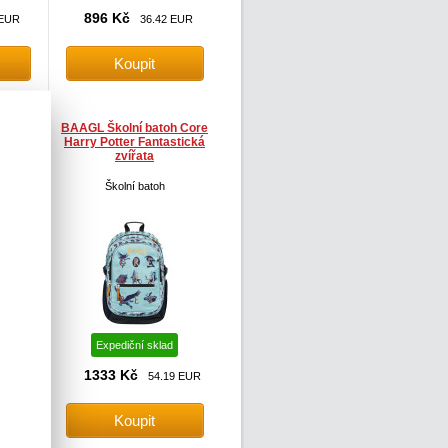
896 Kč
 EUR
36.42 EUR
 Skate
BAAGL Školní batoh Core
Harry Potter Fantastická
zvířata
Školní batoh
Expediční sklad
1333 Kč
7 EUR
54.19 EUR