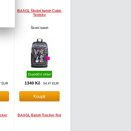
h Airy
BAAGL Školní batoh Cubic
Tenisky
Školní batoh
Expediční sklad
1340 Kč
7 EUR
54.47 EUR
cker
BAAGL Batoh Tracker Roj