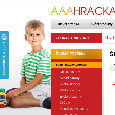
Hlavní stránka
Akční produkty
Hlavní
ZOBRAZIT NABÍDKU
Š
ŠKOLNÍ POTŘEBY
Školní batohy, aktovky
Ř
Dětské batohy
Školní batohy
S
Školní aktovky
Walker batohy
Explore batohy
LYCsac
Volnočasové batohy