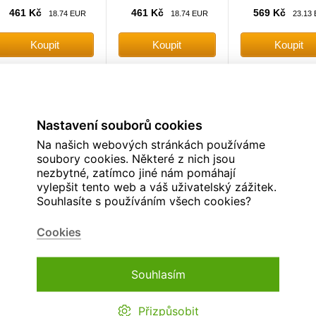
461 Kč
461 Kč
569 Kč
18.74 EUR
18.74 EUR
23.13
AAGL Školní batoh Core
BAAGL Školní batoh Airy
BAAGL Školní batoh
Boho
Hippie
Duo
Nastavení souborů cookies
Školní batoh
Školní batoh
Školní batoh
Na našich webových stránkách používáme
soubory cookies. Některé z nich jsou
nezbytné, zatímco jiné nám pomáhají
vylepšit tento web a váš uživatelský zážitek.
Souhlasíte s používáním všech cookies?
Cookies
Expediční sklad
Expediční sklad
Na dotaz
1050 Kč
1149 Kč
1330 Kč
42.68 EUR
46.71 EUR
54.0
Souhlasím
Přizpůsobit