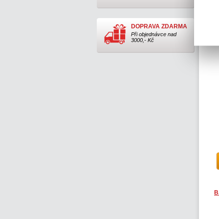
B
DOPRAVA ZDARMA
Při objednávce nad
3000,- Kč
B