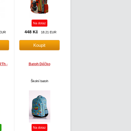
Na dotaz
448 Kč
 EUR
18.21 EUR
Th -
Batoh Déčko
Školní batoh
Na dotaz