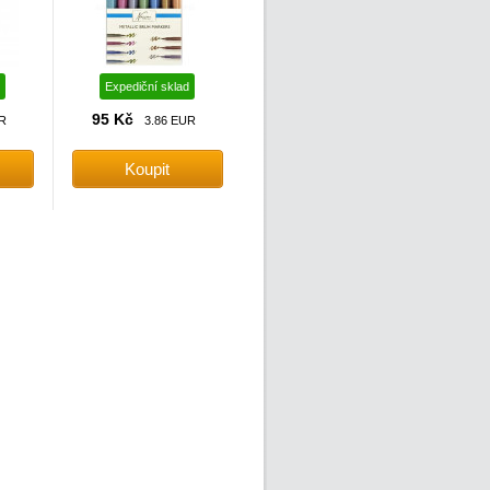
Expediční sklad
95 Kč
R
3.86 EUR