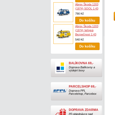
Abrex Škoda 1203
(1974) SOOL 1:43
790 Kč
Abrex Škoda 1203
(1974) Veřejná
Bezpečnost 1:43
540 Kč
BALÍKOVNA 69,-
Doprava Balíkovny a
výdejní boxy
PARCELSHOP 69,-
Doprava PPL
Parcelshop, Parcebox
DOPRAVA ZDARMA
Při objednávce nad