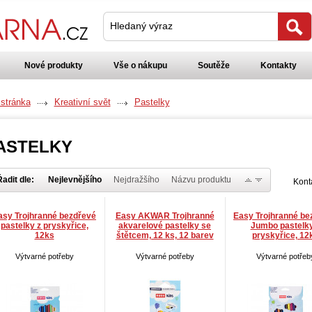
Hledaný výraz
Nové produkty
Vše o nákupu
Soutěže
Kontakty
 stránka
Kreativní svět
Pastelky
ASTELKY
adit dle:
Nejlevnějšího
Nejdražšího
Názvu produktu
Kont
asy Trojhranné bezdřevé
Easy AKWAR Trojhranné
Easy Trojhranné be
pastelky z pryskyřice,
akvarelové pastelky se
Jumbo pastelky
12ks
štětcem, 12 ks, 12 barev
pryskyřice, 12
Výtvarné potřeby
Výtvarné potřeby
Výtvarné potřeb