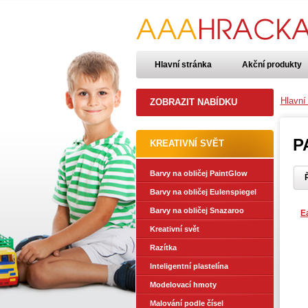
Hlavní stránka
Akční produkty
Hlavní
ZOBRAZIT NABÍDKU
P
KREATIVNÍ SVĚT
Barvy na obličej PaintGlow
Ř
Barvy na obličej Eulenspiegel
Barvy na obličej Snazaroo
E
Kreativní svět
Razítka
Inteligentní plastelína
Modelovací hmoty
Malování podle čísel