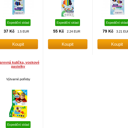
Expediční sklad
Expediční sklad
Expediční sklad
37 Kč
55 Kč
79 Kč
1.5 EUR
2.24 EUR
3.21 EU
arevná kulička, voskové
pastelky
Výtvarné potřeby
Expediční sklad