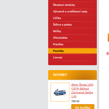
Škrabací obrázky
Výtvarné a vzdělávací sady
Céčka
Štětce a palety
Nůžky
Ořezávátka
Pravítka
Pastelky
B
Linoryt
NOVINKY
Abrex Škoda 1203
(1974) Báňská
Záchranná Služba
1:43
790 Kč