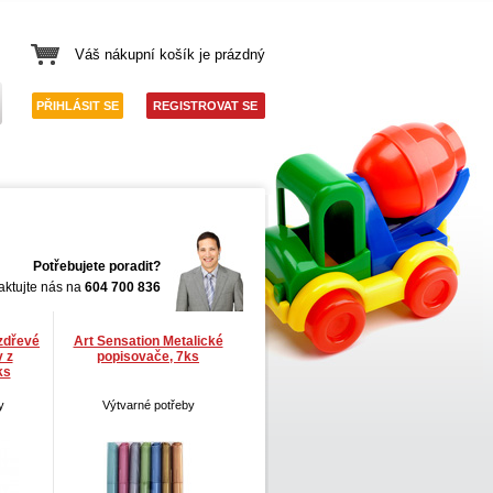
Váš nákupní košík je prázdný
PŘIHLÁSIT SE
REGISTROVAT SE
Potřebujete poradit?
aktujte nás na
604 700 836
zdřevé
Art Sensation Metalické
 z
popisovače, 7ks
ks
y
Výtvarné potřeby