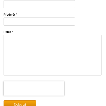
Předmět *
Popis *