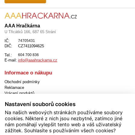
AAA Hračkárna
U Třicátků 166, 687 65 Strání
IČ:
74705431
DIČ:
CZ7411094625
Tel.:
604 700 836
E-mail:
info@aaahrackarna.cz
Informace o nákupu
Obchodní podmínky
Reklamace
Vrácení produktů
Způsob dopravy
Nastavení souborů cookies
Způsob platby
Jak objednat
Na našich webových stránkách používáme soubory
EET
cookies. Některé z nich jsou nezbytné, zatímco jiné
Nastavení cookies
nám pomáhají vylepšit tento web a váš uživatelský
zážitek. Souhlasíte s používáním všech cookies?
Užitečné informace