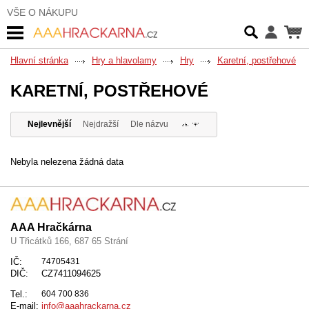
VŠE O NÁKUPU
Hlavní stránka
Hry a hlavolamy
Hry
Karetní, postřehové
KARETNÍ, POSTŘEHOVÉ
Nejlevnější
Nejdražší
Dle názvu
Nebyla nelezena žádná data
AAA Hračkárna
U Třicátků 166, 687 65 Strání
IČ:
74705431
DIČ:
CZ7411094625
Tel.:
604 700 836
E-mail:
info@aaahrackarna.cz