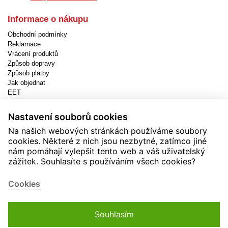
Informace o nákupu
Obchodní podmínky
Reklamace
Vrácení produktů
Způsob dopravy
Způsob platby
Jak objednat
EET
Nastavení cookies
Nastavení souborů cookies
Užitečné informace
Na našich webových stránkách používáme soubory
Novinky
cookies. Některé z nich jsou nezbytné, zatímco jiné
Akční produkty
nám pomáhají vylepšit tento web a váš uživatelský
Kontakty
zážitek. Souhlasíte s používáním všech cookies?
Zásady používání cookies
Soutěže
Cookies
Souhlasím