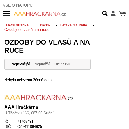
VŠE O NÁKUPU
Hlavní stránka
Hračky
Dětská bižuterie
Ozdoby do vlasů a na ruce
OZDOBY DO VLASŮ A NA
RUCE
Nejlevnější
Nejdražší
Dle názvu
Nebyla nelezena žádná data
AAA Hračkárna
U Třicátků 166, 687 65 Strání
IČ:
74705431
DIČ:
CZ7411094625