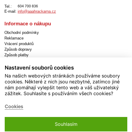
Tel.:
604 700 836
E-mail:
info@aaahrackarna.cz
Informace o nákupu
Obchodní podmínky
Reklamace
Vrácení produktů
Způsob dopravy
Způsob platby
Jak objednat
EET
Nastavení souborů cookies
Nastavení cookies
Na našich webových stránkách používáme soubory
cookies. Některé z nich jsou nezbytné, zatímco jiné
Užitečné informace
nám pomáhají vylepšit tento web a váš uživatelský
Novinky
zážitek. Souhlasíte s používáním všech cookies?
Akční produkty
Kontakty
Cookies
Zásady používání cookies
Soutěže
Souhlasím