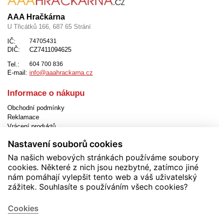
AAA Hračkárna
U Třicátků 166, 687 65 Strání
IČ:
74705431
DIČ:
CZ7411094625
Tel.:
604 700 836
E-mail:
info@aaahrackarna.cz
Informace o nákupu
Obchodní podmínky
Reklamace
Vrácení produktů
Způsob dopravy
Nastavení souborů cookies
Způsob platby
Jak objednat
Na našich webových stránkách používáme soubory
EET
cookies. Některé z nich jsou nezbytné, zatímco jiné
Nastavení cookies
nám pomáhají vylepšit tento web a váš uživatelský
zážitek. Souhlasíte s používáním všech cookies?
Užitečné informace
Novinky
Cookies
Akční produkty