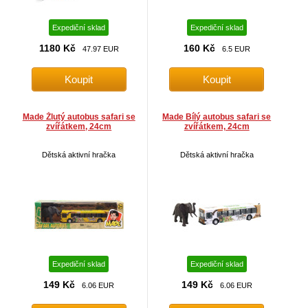
Expediční sklad
Expediční sklad
1180 Kč
160 Kč
47.97 EUR
6.5 EUR
Made Žlutý autobus safari se
Made Bílý autobus safari se
zvířátkem, 24cm
zvířátkem, 24cm
Dětská aktivní hračka
Dětská aktivní hračka
Expediční sklad
Expediční sklad
149 Kč
149 Kč
6.06 EUR
6.06 EUR