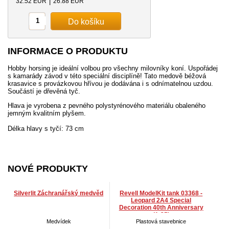
32.52 EUR
|
26.88 EUR
INFORMACE O PRODUKTU
Hobby horsing je ideální volbou pro všechny milovníky koní. Uspořádej
s kamarády závod v této speciální disciplíně! Tato medově béžová
krasavice s provázkovou hřívou je dodávána i s odnímatelnou uzdou.
Součástí je dřevěná tyč.
Hlava je vyrobena z pevného polystyrénového materiálu obaleného
jemným kvalitním plyšem.
Délka hlavy s tyčí: 73 cm
NOVÉ PRODUKTY
Silverlit Záchranářský medvěd
Revell ModelKit tank 03368 -
Leopard 2A4 Special
Decoration 40th Anniversary
(1:35)
Medvídek
Plastová stavebnice