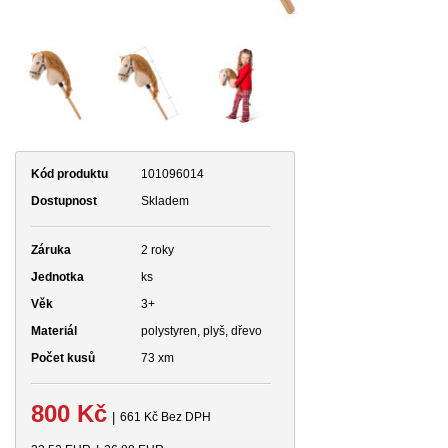
Kód produktu
101096014
Dostupnost
Skladem
Záruka
2 roky
Jednotka
ks
Věk
3+
Materiál
polystyren, plyš, dřevo
Počet kusů
73 xm
800 Kč
|
661 Kč Bez DPH