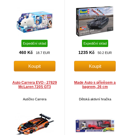
Expediční sklad
Expediční sklad
460 Kč
1235 Kč
18.7 EUR
50.2 EUR
Auto Carrera EVO - 27829
Made Auto s přívěsem a
McLaren 720S GT3
bagrem, 26 cm
Autíčko Carrera
Dětská aktivní hračka