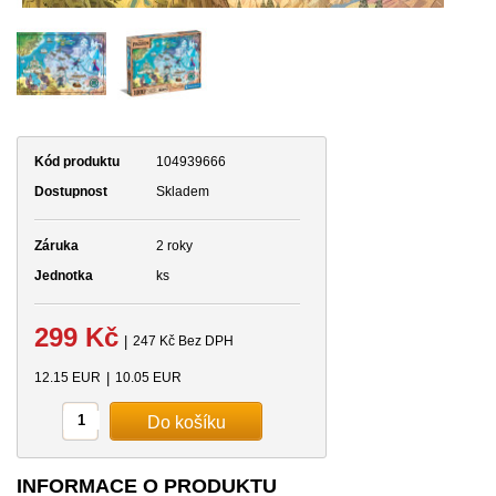
Kód produktu
104939666
Dostupnost
Skladem
Záruka
2 roky
Jednotka
ks
299 Kč
|
247 Kč Bez DPH
12.15 EUR
|
10.05 EUR
INFORMACE O PRODUKTU