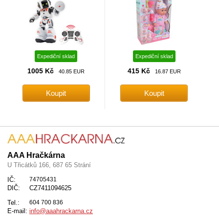
Expediční sklad
Expediční sklad
1005 Kč
415 Kč
40.85 EUR
16.87 EUR
AAA Hračkárna
U Třicátků 166, 687 65 Strání
IČ:
74705431
DIČ:
CZ7411094625
Tel.:
604 700 836
E-mail:
info@aaahrackarna.cz