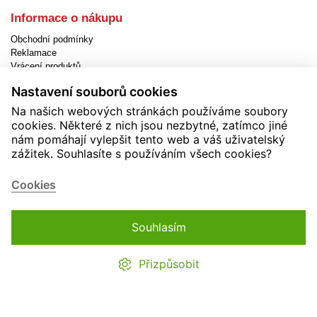
Informace o nákupu
Obchodní podmínky
Reklamace
Vrácení produktů
Způsob dopravy
Nastavení souborů cookies
Způsob platby
Jak objednat
Na našich webových stránkách používáme soubory
EET
cookies. Některé z nich jsou nezbytné, zatímco jiné
Nastavení cookies
nám pomáhají vylepšit tento web a váš uživatelský
zážitek. Souhlasíte s používáním všech cookies?
Užitečné informace
Novinky
Cookies
Akční produkty
Kontakty
Zásady používání cookies
Souhlasím
Soutěže
Přizpůsobit