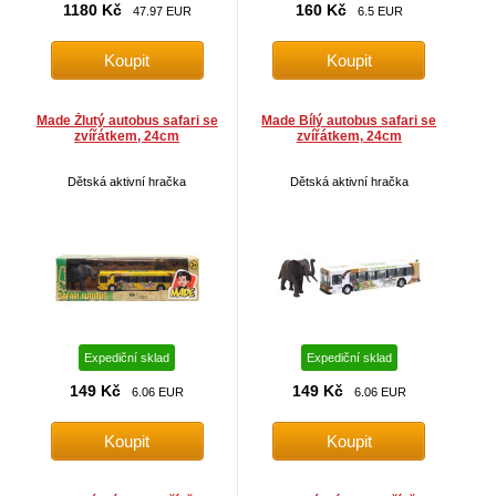
1180 Kč
160 Kč
47.97 EUR
6.5 EUR
Made Žlutý autobus safari se
Made Bílý autobus safari se
zvířátkem, 24cm
zvířátkem, 24cm
Dětská aktivní hračka
Dětská aktivní hračka
Expediční sklad
Expediční sklad
149 Kč
149 Kč
6.06 EUR
6.06 EUR