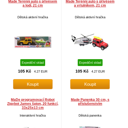
Made Terénní auto s přívěsem
Made Terénní auto s přívěsem
a lodí, 21 cm
a vrtulníkem, 21 cm
Dětská aktivní hračka
Dětská aktivní hračka
Expediční sklad
Expediční sklad
105 Kč
105 Kč
4.27 EUR
4.27 EUR
MaDe programovací Robot
Made Panenka 30 cm, s
Zigybot James špion, 20 funkcí,
příslušenstvím
33x25x13 cm
Interaktivní hračka
Dětská panenka