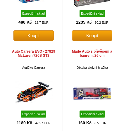
Expediční sklad
Expediční sklad
460 Kč
1235 Kč
18.7 EUR
50.2 EUR
Auto Carrera EVO - 27829
Made Auto s přívěsem a
McLaren 720S GT3
bagrem, 26 cm
Autíčko Carrera
Dětská aktivní hračka
Expediční sklad
Expediční sklad
1180 Kč
160 Kč
47.97 EUR
6.5 EUR