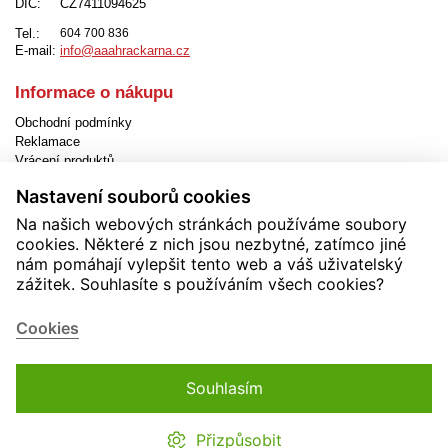
DIČ:
CZ7411094625
Tel.:
604 700 836
E-mail:
info@aaahrackarna.cz
Informace o nákupu
Obchodní podmínky
Reklamace
Vrácení produktů
Způsob dopravy
Nastavení souborů cookies
Způsob platby
Jak objednat
Na našich webových stránkách používáme soubory
EET
cookies. Některé z nich jsou nezbytné, zatímco jiné
Nastavení cookies
nám pomáhají vylepšit tento web a váš uživatelský
zážitek. Souhlasíte s používáním všech cookies?
Užitečné informace
Novinky
Cookies
Akční produkty
Kontakty
Zásady používání cookies
Souhlasím
Soutěže
Přizpůsobit