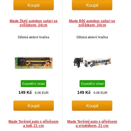
Made Žlutý autobus safari se
Made Bílý autobus safari se
zvířátkem, 24cm
zvířátkem, 24cm
Dětská aktivní hračka
Dětská aktivní hračka
Expediční sklad
Expediční sklad
149 Kč
149 Kč
6.06 EUR
6.06 EUR
Made Terénní auto s přívěsem
Made Terénní auto s přívěsem
a lodí, 21 cm
a vrtulníkem, 21 cm