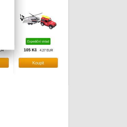
Expediční sklad
105 Kč
EUR
4.27 EUR