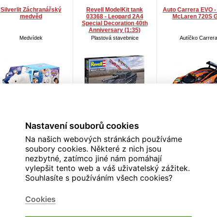
Silverlit Záchranářský
Revell ModelKit tank
Auto Carrera EVO -
medvěd
03368 - Leopard 2A4
McLaren 720S 
Special Decoration 40th
Anniversary (1:35)
Medvídek
Plastová stavebnice
Autíčko Carrer
Expediční sklad
Expediční sklad
Expediční sklad
Nastavení souborů cookies
460 Kč
1235 Kč
1180 Kč
18.7 EUR
50.2 EUR
47.9
Na našich webových stránkách používáme
soubory cookies. Některé z nich jsou
nezbytné, zatímco jiné nám pomáhají
vylepšit tento web a váš uživatelský zážitek.
Souhlasíte s používáním všech cookies?
ade Žlutý autobus safari
Made Bílý autobus safari
Made Terénní au
se zvířátkem, 24cm
se zvířátkem, 24cm
přívěsem a lodí, 
Cookies
Dětská aktivní hračka
Dětská aktivní hračka
Dětská aktivní hra