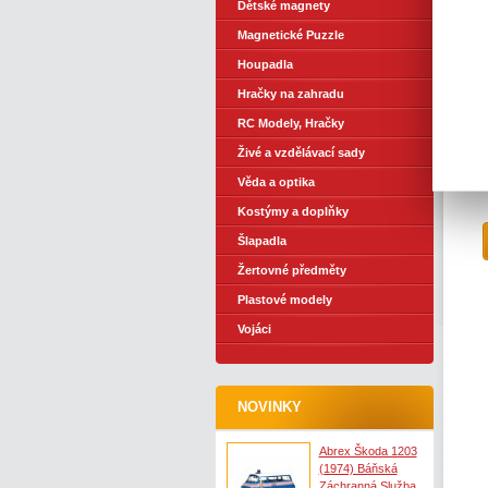
Dětské magnety
Magnetické Puzzle
Houpadla
Hračky na zahradu
RC Modely, Hračky
Živé a vzdělávací sady
Věda a optika
Kostýmy a doplňky
Šlapadla
Žertovné předměty
Plastové modely
Vojáci
NOVINKY
Abrex Škoda 1203
(1974) Báňská
Záchranná Služba