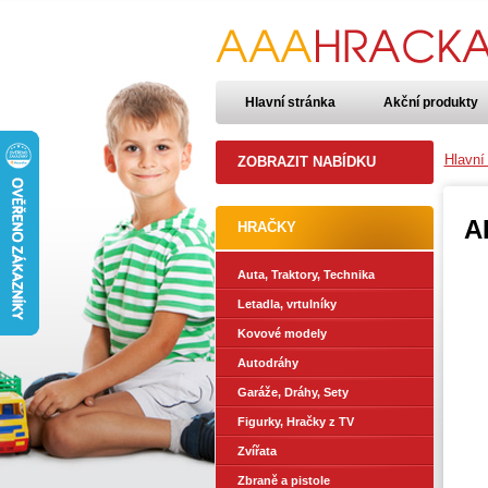
Hlavní stránka
Akční produkty
Hlavní
ZOBRAZIT NABÍDKU
A
HRAČKY
Auta, Traktory, Technika
Letadla, vrtulníky
Kovové modely
Autodráhy
Garáže, Dráhy, Sety
Figurky, Hračky z TV
Zvířata
Zbraně a pistole