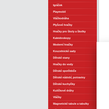
Igráček
Playmobil
Vláčkodráha
Plyšové hračky
Hračky pro školy a školky
Kaleidoskopy
Moderní hračky
Kouzelnické sady
Dětské stany
Hračky do vody
Dětské spotřebiče
Dětské nádobí, potraviny
Dětské kuchyňky
Kuličkové dráhy
M
Vláčky
Magnetické tabule a tabulky