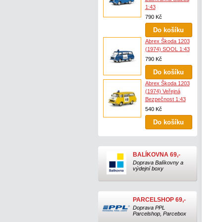
1:43
790 Kč
Abrex Škoda 1203
(1974) SOOL 1:43
790 Kč
Abrex Škoda 1203
(1974) Veřejná
Bezpečnost 1:43
540 Kč
BALÍKOVNA 69,-
Doprava Balíkovny a
výdejní boxy
PARCELSHOP 69,-
Doprava PPL
Parcelshop, Parcebox