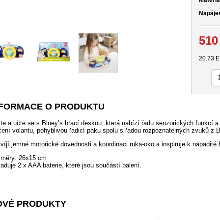
Materiá
Napáje
510
20.73 
NFORMACE O PRODUKTU
jte a učte se s Bluey’s hrací deskou, která nabízí řadu senzorických funkcí a
čení volantu, pohyblivou řadicí páku spolu s řadou rozpoznatelných zvuků z Blu
víjí jemné motorické dovednosti a koordinaci ruka-oko a inspiruje k nápadité 
měry: 26x15 cm
aduje 2 x AAA baterie, které jsou součástí balení.
OVÉ PRODUKTY