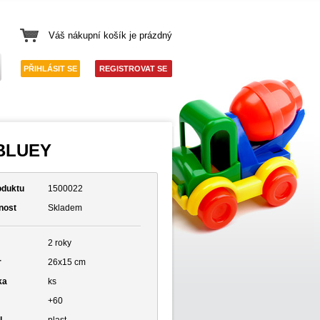
Váš nákupní košík je prázdný
PŘIHLÁSIT SE
REGISTROVAT SE
BLUEY
oduktu
1500022
nost
Skladem
2 roky
r
26x15 cm
ka
ks
+60