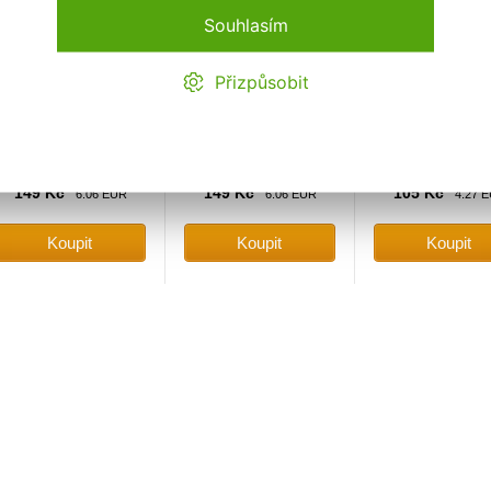
Souhlasím
Přizpůsobit
Expediční sklad
Expediční sklad
Expediční sklad
149 Kč
149 Kč
105 Kč
6.06 EUR
6.06 EUR
4.27 