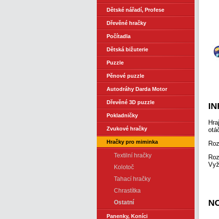
Dětské nářadí, Profese
Dřevěné hračky
Počítadla
Dětská bižuterie
Puzzle
Pěnové puzzle
Autodráhy Darda Motor
Dřevěné 3D puzzle
I
Pokladničky
Hra
Zvukové hračky
otá
Hračky pro miminka
Roz
Textilní hračky
Roz
Vyž
Kolotoč
Tahací hračky
Chrastítka
N
Ostatní
Panenky, Koníci