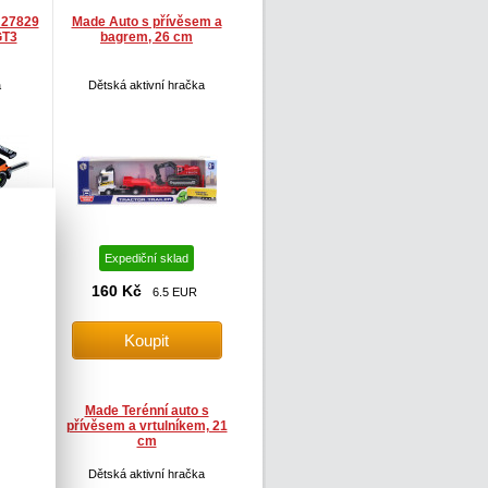
 27829
Made Auto s přívěsem a
GT3
bagrem, 26 cm
a
Dětská aktivní hračka
Expediční sklad
160 Kč
7 EUR
6.5 EUR
to s
Made Terénní auto s
21 cm
přívěsem a vrtulníkem, 21
cm
čka
Dětská aktivní hračka