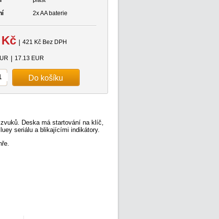
l
plast
ní
2x AA baterie
 Kč
|
421 Kč Bez DPH
EUR
|
17.13 EUR
 zvuků. Deska má startování na klíč,
ey seriálu a blikajícími indikátory.
hře.