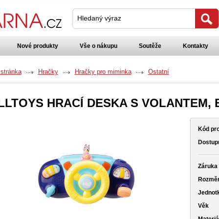
Hledaný výraz
Nové produkty
Vše o nákupu
Soutěže
Kontakty
 stránka
Hračky
Hračky pro miminka
Ostatní
LLTOYS HRACÍ DESKA S VOLANTEM, 
Kód pr
Dostup
Záruka
Rozmě
Jednot
Věk