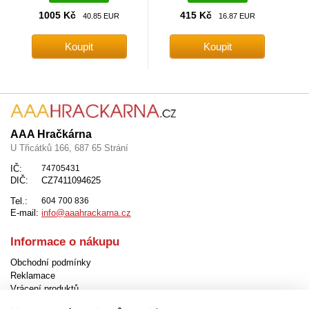
1005 Kč
415 Kč
40.85 EUR
16.87 EUR
AAA Hračkárna
U Třicátků 166, 687 65 Strání
IČ:
74705431
DIČ:
CZ7411094625
Tel.:
604 700 836
E-mail:
info@aaahrackarna.cz
Informace o nákupu
Obchodní podmínky
Reklamace
Vrácení produktů
Způsob dopravy