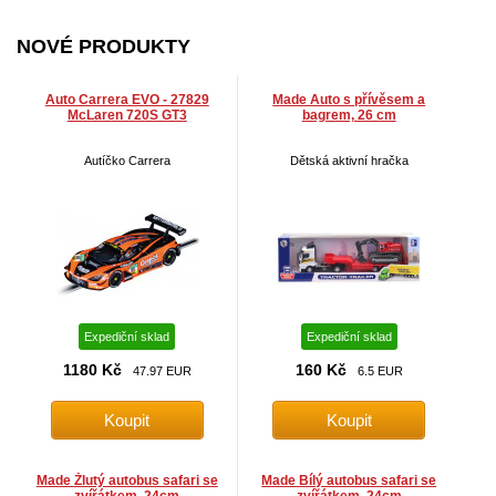
NOVÉ PRODUKTY
Auto Carrera EVO - 27829
Made Auto s přívěsem a
McLaren 720S GT3
bagrem, 26 cm
Autíčko Carrera
Dětská aktivní hračka
Expediční sklad
Expediční sklad
1180 Kč
160 Kč
47.97 EUR
6.5 EUR
Made Žlutý autobus safari se
Made Bílý autobus safari se