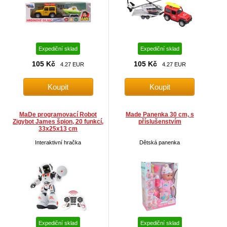
Expediční sklad
Expediční sklad
105 Kč
105 Kč
4.27 EUR
4.27 EUR
MaDe programovací Robot
Made Panenka 30 cm, s
Zigybot James špion, 20 funkcí,
příslušenstvím
33x25x13 cm
Interaktivní hračka
Dětská panenka
Expediční sklad
Expediční sklad