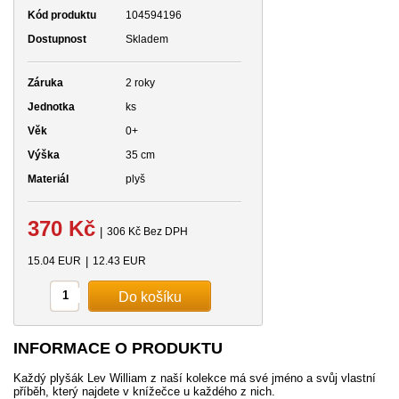
Kód produktu
104594196
Dostupnost
Skladem
Záruka
2 roky
Jednotka
ks
Věk
0+
Výška
35 cm
Materiál
plyš
370 Kč
|
306 Kč Bez DPH
15.04 EUR
|
12.43 EUR
INFORMACE O PRODUKTU
Každý plyšák Lev William z naší kolekce má své jméno a svůj vlastní
příběh, který najdete v knížečce u každého z nich.