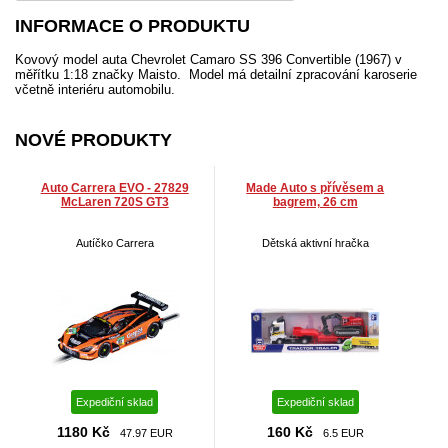
INFORMACE O PRODUKTU
Kovový model auta Chevrolet Camaro SS 396 Convertible (1967) v
měřítku 1:18 značky Maisto. Model má detailní zpracování karoserie
včetně interiéru automobilu.
NOVÉ PRODUKTY
Auto Carrera EVO - 27829
Made Auto s přívěsem a
McLaren 720S GT3
bagrem, 26 cm
Autíčko Carrera
Dětská aktivní hračka
Expediční sklad
Expediční sklad
1180 Kč
160 Kč
47.97 EUR
6.5 EUR