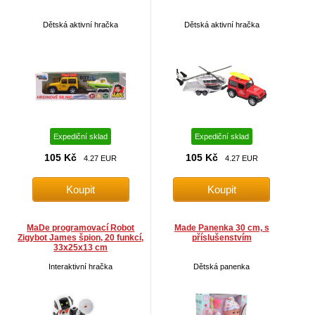
Dětská aktivní hračka
Dětská aktivní hračka
Expediční sklad
Expediční sklad
105 Kč
105 Kč
4.27 EUR
4.27 EUR
MaDe programovací Robot
Made Panenka 30 cm, s
Zigybot James špion, 20 funkcí,
příslušenstvím
33x25x13 cm
Interaktivní hračka
Dětská panenka