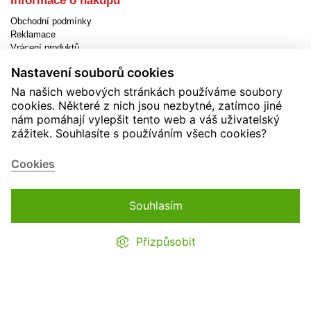
Informace o nákupu
Obchodní podmínky
Reklamace
Vrácení produktů
Způsob dopravy
Nastavení souborů cookies
Způsob platby
Jak objednat
Na našich webových stránkách používáme soubory
EET
cookies. Některé z nich jsou nezbytné, zatímco jiné
Nastavení cookies
nám pomáhají vylepšit tento web a váš uživatelský
zážitek. Souhlasíte s používáním všech cookies?
Užitečné informace
Novinky
Cookies
Akční produkty
Kontakty
Zásady používání cookies
Souhlasím
Soutěže
Přizpůsobit