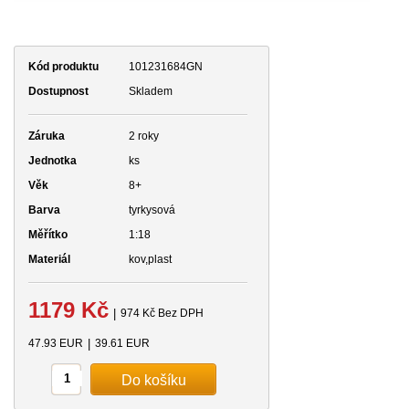
Kód produktu
101231684GN
Dostupnost
Skladem
Záruka
2 roky
Jednotka
ks
Věk
8+
Barva
tyrkysová
Měřítko
1:18
Materiál
kov,plast
1179 Kč
|
974 Kč Bez DPH
47.93 EUR
|
39.61 EUR