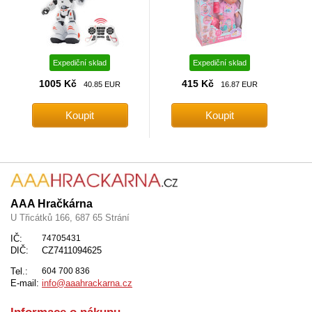
Expediční sklad
Expediční sklad
1005 Kč
415 Kč
40.85 EUR
16.87 EUR
AAA Hračkárna
U Třicátků 166, 687 65 Strání
IČ:
74705431
DIČ:
CZ7411094625
Tel.:
604 700 836
E-mail:
info@aaahrackarna.cz