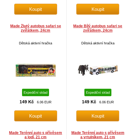
Made Žlutý autobus safari se
Made Bílý autobus safari se
zvířátkem, 24cm
zvířátkem, 24cm
Dětská aktivní hračka
Dětská aktivní hračka
Expediční sklad
Expediční sklad
149 Kč
149 Kč
6.06 EUR
6.06 EUR
Made Terénní auto s přívěsem
Made Terénní auto s přívěsem
a lodí, 21 cm
a vrtulníkem, 21 cm