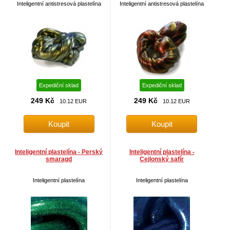
Inteligentní antistresová plastelína
Inteligentní antistresová plastelína
Expediční sklad
Expediční sklad
249 Kč
249 Kč
10.12 EUR
10.12 EUR
Inteligentní plastelína - Perský
Inteligentní plastelína -
smaragd
Cejlonský safír
Inteligentní plastelína
Inteligentní plastelína