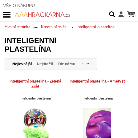
VŠE O NÁKUPU
Hlavní stránka
Kreativní svět
Inteligentní plastelína
INTELIGENTNÍ
PLASTELÍNA
Nejlevnější
Nejdražší
Dle názvu
Inteligentní plastelína - Zelená
Inteligentní plastelína - Ametyst
vata
Inteligentní plastelína
Inteligentní plastelína